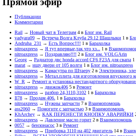
Прямой эфир
Публикации
Комментарии
Rail
→
Новый чат в Телеграм
4
в
Блог им. Rail
vadyara09
→
Встреча Волга Клуба 29.12 Шашлыки
1
в
Бл
Andruha_231
→
Есть Вопрос!!!!
1
в
Барахолка
nitroaxpress
→
Я тут впервые,так что хз...
1
в
Взаимопомо
nitroaxpress
→
Поздравляю!!!!
2
в
Блог им. VOLGArin
Georg
→
Радиатор двс honda accord CF6 F23A для свапа
1
marat
→
ищу двери от 105 волги
1
в
Блог им. nitroaxpress
nitroaxpress
→
Камасутра по Штаеру
2
в
Электроника, эле
nitroaxpress
→
Метал.плита для изготовления впускного к
W_R
→
Ремонт и установка нестандартного оборудовани
nitroaxpress
→
движок406
5
в
Ремонт
nitroaxpress
→
разбор 24,3110,3102
1
в
Барахолка
Il78
→
Продам 406.
1
в
Барахолка
nitroaxpress
→
Нужны запчасти
7
в
Взаимопомощь
ass2060
→
Помогите с запчастью
3
в
Взаимопомощь
KhArchey
→
КАК ПЕРЕНЕСТИ КНОПКУ АВАРИЙКИ
nitroaxpress
→
Давление масло горит
2
в
Взаимопомощь
0057
→
бензонасос
3
в
Ремонт
nitroaxpress
→
Приборка 3110 на 402 двигатель
14
в
Взаи