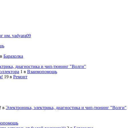
ог им. vadyara09
щь
в
Барахолка
ктрика, диагностика и чип-тюнинг "Волги"
оллектора
1
в
Взаимопомощь
я!
19
в
Ремонт
2
в
Электроника, электрика, диагностика и чип-тюнинг "Волги"
мопомощь