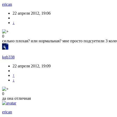
erican
22 апреля 2012, 19:06
↓
0
сильно плохая? или нормальная? мне просто подсуетили 3 колес
kgb338
22 апреля 2012, 19:09
↑
↓
0
да она отличная
erican