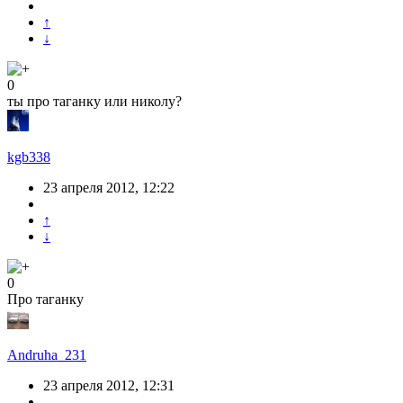
↑
↓
0
ты про таганку или николу?
kgb338
23 апреля 2012, 12:22
↑
↓
0
Про таганку
Andruha_231
23 апреля 2012, 12:31