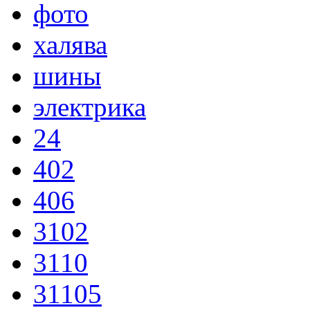
фото
халява
шины
электрика
24
402
406
3102
3110
31105