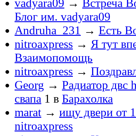
vadyara09
→
Встреча В
Блог им. vadyara09
Andruha_231
→
Есть Во
nitroaxpress
→
Я тут впе
Взаимопомощь
nitroaxpress
→
Поздравл
Georg
→
Радиатор двс 
свапа
1
в
Барахолка
marat
→
ищу двери от 1
nitroaxpress