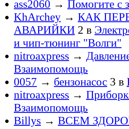
ass2060
→
Помогите с 
KhArchey
→
КАК ПЕР
АВАРИЙКИ
2
в
Электр
и чип-тюнинг "Волги"
nitroaxpress
→
Давление
Взаимопомощь
0057
→
бензонасос
3
в
nitroaxpress
→
Приборка
Взаимопомощь
Billys
→
ВСЕМ ЗДОРОВЕ