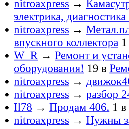
nitroaxpress
→
Камасут
электрика, диагностика
nitroaxpress
→
Метал.пл
впускного коллектора
1
W_R
→
Ремонт и устан
оборудования!
19
в
Рем
nitroaxpress
→
движок4
nitroaxpress
→
разбор 2
Il78
→
Продам 406.
1
в
nitroaxpress
→
Нужны з