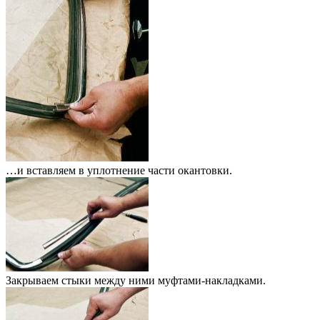
…и вставляем в уплотнение части окантовки.
Закрываем стыки между ними муфтами-накладками.