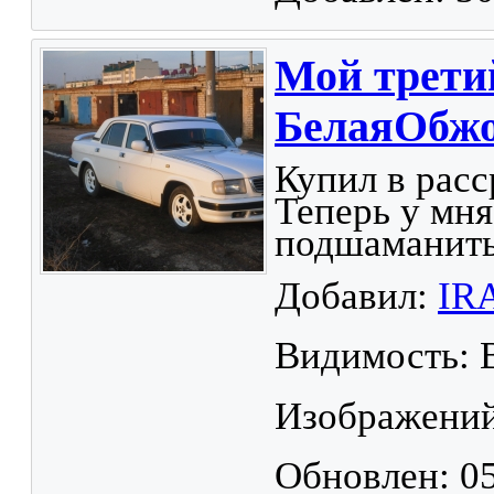
Мой трети
БелаяОбжо
Купил в расс
Теперь у мня
подшаманить 
Добавил:
IR
Видимость: 
Изображений
Обновлен: 05