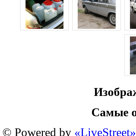
Изобра
Самые о
© Powered by
«LiveStreet»