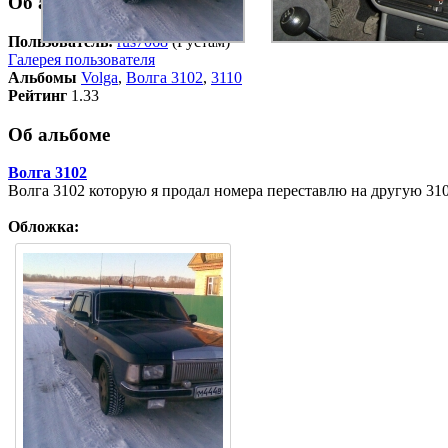
Об авторе
Пользователь:
rus7068
(Рустам)
Галерея пользователя
Альбомы
Volga
,
Волга 3102
,
3110
Рейтинг
1.33
Об альбоме
Волга 3102
Волга 3102 которую я продал номера переставлю на другую 31
Обложка: