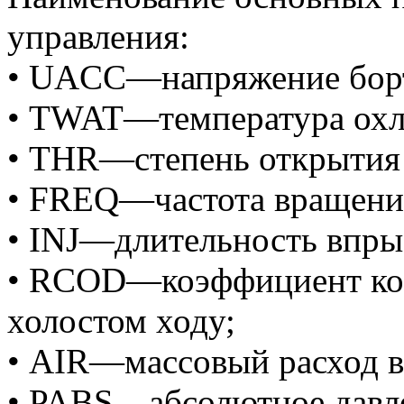
управления:
• UACC—напряжение борт
• TWAT—температура ох
• THR—степень открытия 
• FREQ—частота вращения
• INJ—длительность впры
• RCOD—коэффициент кор
холостом ходу;
• AIR—массовый расход в
• PABS—абсолютное давле