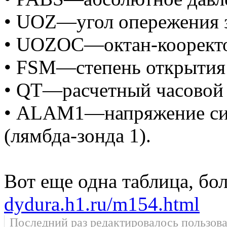
• UOZ—угол опережения 
• UOZOC—октан-кооректор
• FSM—степень открытия 
• QT—расчетный часовой 
• ALAM1—напряжение сиг
(лямбда-зонда 1).
Вот еще одна таблица, бо
dydura.h1.ru/m154.html
Последний раз редактировалось пользов