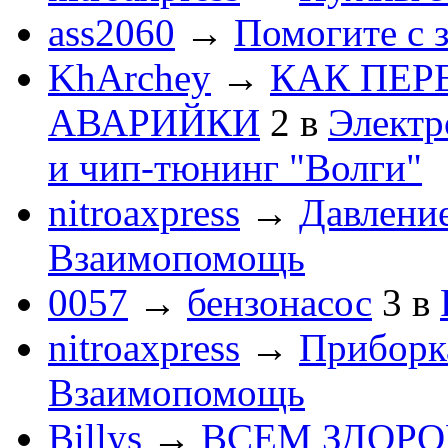
ass2060
→
Помогите с 
KhArchey
→
КАК ПЕР
АВАРИЙКИ
2
в
Электр
и чип-тюнинг "Волги"
nitroaxpress
→
Давление
Взаимопомощь
0057
→
бензонасос
3
в
nitroaxpress
→
Приборка
Взаимопомощь
Billys
→
ВСЕМ ЗДОРОВЕ