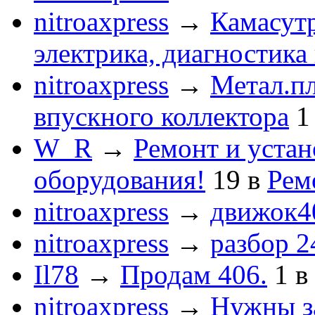
nitroaxpress
→
Камасут
электрика, диагностика
nitroaxpress
→
Метал.пл
впускного коллектора
1
W_R
→
Ремонт и устан
оборудования!
19
в
Рем
nitroaxpress
→
движок4
nitroaxpress
→
разбор 2
Il78
→
Продам 406.
1
в
nitroaxpress
→
Нужны з