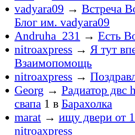
vadyara09
→
Встреча В
Блог им. vadyara09
Andruha_231
→
Есть Во
nitroaxpress
→
Я тут впе
Взаимопомощь
nitroaxpress
→
Поздравл
Georg
→
Радиатор двс 
свапа
1
в
Барахолка
marat
→
ищу двери от 1
nitroaxpress