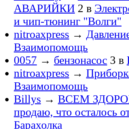
АВАРИЙКИ
2
в
Электр
и чип-тюнинг "Волги"
nitroaxpress
→
Давление
Взаимопомощь
0057
→
бензонасос
3
в
nitroaxpress
→
Приборка
Взаимопомощь
Billys
→
ВСЕМ ЗДОРОВЕ
продаю, что осталось о
Барахолка