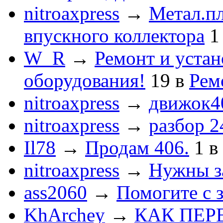
nitroaxpress
→
Метал.пл
впускного коллектора
1
W_R
→
Ремонт и устан
оборудования!
19
в
Рем
nitroaxpress
→
движок4
nitroaxpress
→
разбор 2
Il78
→
Продам 406.
1
в
nitroaxpress
→
Нужны з
ass2060
→
Помогите с 
KhArchey
→
КАК ПЕР