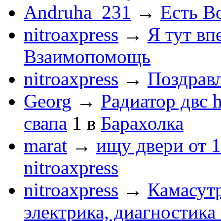
Andruha_231
→
Есть Во
nitroaxpress
→
Я тут впе
Взаимопомощь
nitroaxpress
→
Поздравл
Georg
→
Радиатор двс 
свапа
1
в
Барахолка
marat
→
ищу двери от 1
nitroaxpress
nitroaxpress
→
Камасут
электрика, диагностика