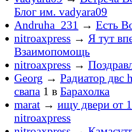
Блог им. vadyara09
Andruha_231
→
Есть Во
nitroaxpress
→
Я тут впе
Взаимопомощь
nitroaxpress
→
Поздравл
Georg
→
Радиатор двс 
свапа
1
в
Барахолка
marat
→
ищу двери от 1
nitroaxpress
nitroaxpress
→
Камасут