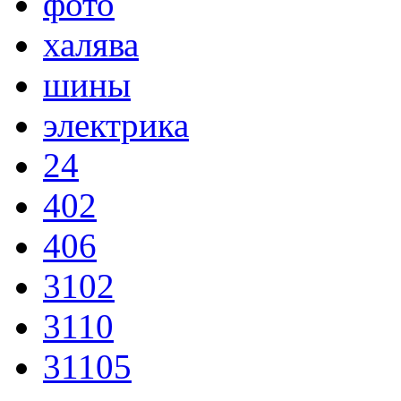
фото
халява
шины
электрика
24
402
406
3102
3110
31105