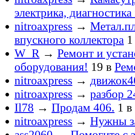
электрика, диагностика
nitroaxpress
→
Метал.пл
впускного коллектора
1
W_R
→
Ремонт и устан
оборудования!
19
в
Рем
nitroaxpress
→
движок4
nitroaxpress
→
разбор 2
Il78
→
Продам 406.
1
в
nitroaxpress
→
Нужны з
ass2060
→
Помогите с 