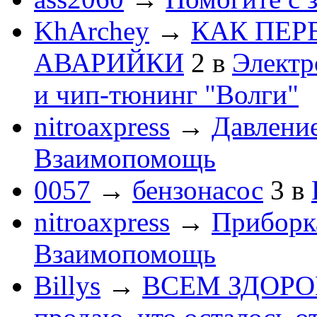
KhArchey
→
КАК ПЕР
АВАРИЙКИ
2
в
Электр
и чип-тюнинг "Волги"
nitroaxpress
→
Давление
Взаимопомощь
0057
→
бензонасос
3
в
nitroaxpress
→
Приборка
Взаимопомощь
Billys
→
ВСЕМ ЗДОРОВЕ