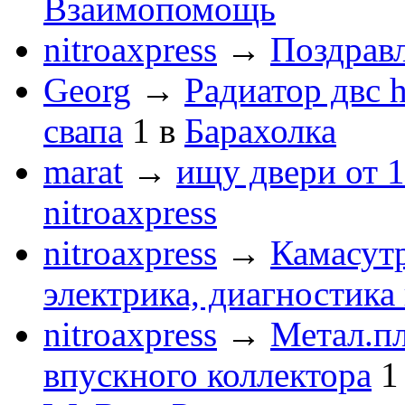
Взаимопомощь
nitroaxpress
→
Поздравл
Georg
→
Радиатор двс 
свапа
1
в
Барахолка
marat
→
ищу двери от 1
nitroaxpress
nitroaxpress
→
Камасут
электрика, диагностика
nitroaxpress
→
Метал.пл
впускного коллектора
1