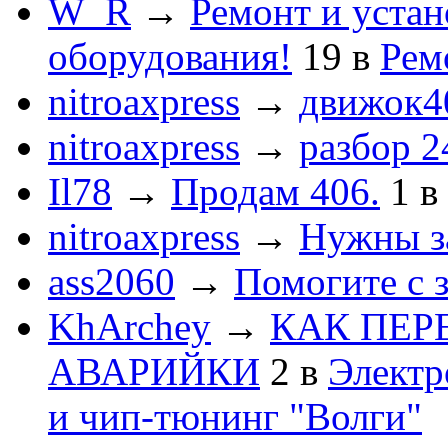
W_R
→
Ремонт и устан
оборудования!
19
в
Рем
nitroaxpress
→
движок4
nitroaxpress
→
разбор 2
Il78
→
Продам 406.
1
в
nitroaxpress
→
Нужны з
ass2060
→
Помогите с 
KhArchey
→
КАК ПЕР
АВАРИЙКИ
2
в
Электр
и чип-тюнинг "Волги"