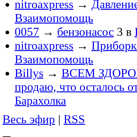
nitroaxpress
→
Давление
Взаимопомощь
0057
→
бензонасос
3
в
nitroaxpress
→
Приборка
Взаимопомощь
Billys
→
ВСЕМ ЗДОРОВЕ
продаю, что осталось о
Барахолка
Весь эфир
|
RSS