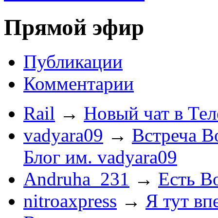
Прямой эфир
Публикации
Комментарии
Rail
→
Новый чат в Тел
vadyara09
→
Встреча В
Блог им. vadyara09
Andruha_231
→
Есть Во
nitroaxpress
→
Я тут впе