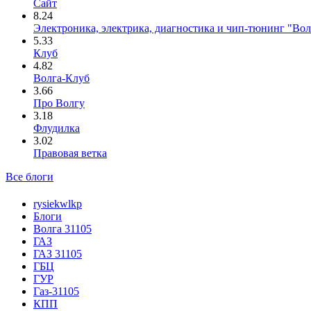
Сайт
8.24
Электроника, электрика, диагностика и чип-тюнинг "Во
5.33
Клуб
4.82
Волга-Клуб
3.66
Про Волгу
3.18
Флудилка
3.02
Правовая ветка
Все блоги
rysiekwlkp
Блоги
Волга 31105
ГАЗ
ГАЗ 31105
ГБЦ
ГУР
Газ-31105
КПП