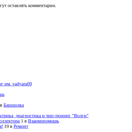
гут оставлять комментарии.
ог им. vadyara09
щь
в
Барахолка
ктрика, диагностика и чип-тюнинг "Волги"
оллектора
1
в
Взаимопомощь
я!
19
в
Ремонт