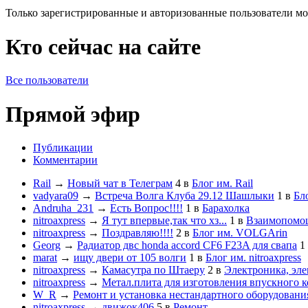
Только зарегистрированные и авторизованные пользователи мо
Кто сейчас на сайте
Все пользователи
Прямой эфир
Публикации
Комментарии
Rail
→
Новый чат в Телеграм
4
в
Блог им. Rail
vadyara09
→
Встреча Волга Клуба 29.12 Шашлыки
1
в
Бл
Andruha_231
→
Есть Вопрос!!!!
1
в
Барахолка
nitroaxpress
→
Я тут впервые,так что хз...
1
в
Взаимопомо
nitroaxpress
→
Поздравляю!!!!
2
в
Блог им. VOLGArin
Georg
→
Радиатор двс honda accord CF6 F23A для свапа
1
marat
→
ищу двери от 105 волги
1
в
Блог им. nitroaxpress
nitroaxpress
→
Камасутра по Штаеру
2
в
Электроника, эле
nitroaxpress
→
Метал.плита для изготовления впускного к
W_R
→
Ремонт и установка нестандартного оборудовани
nitroaxpress
→
движок406
5
в
Ремонт