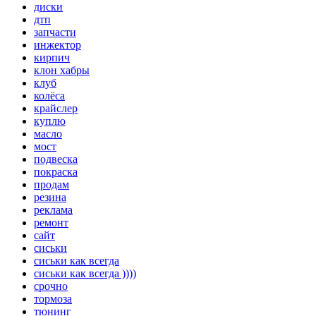
диски
дтп
запчасти
инжектор
кирпич
клон хабры
клуб
колёса
крайслер
куплю
масло
мост
подвеска
покраска
продам
резина
реклама
ремонт
сайт
сиськи
сиськи как всегда
сиськи как всегда ))))
срочно
тормоза
тюнинг