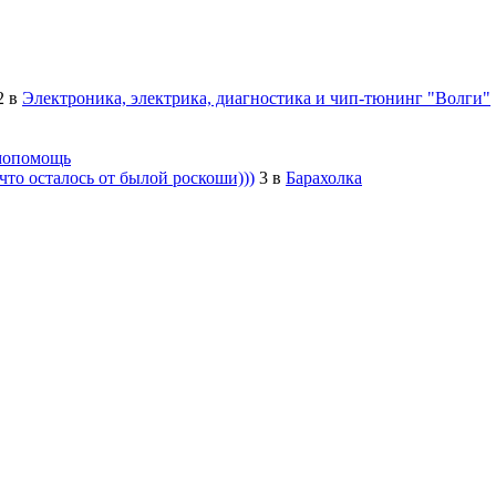
2
в
Электроника, электрика, диагностика и чип-тюнинг "Волги"
мопомощь
то осталось от былой роскоши)))
3
в
Барахолка