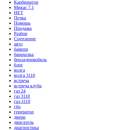
Карбюратор
Микас 7.1
НЕТ
Печка
Помощь
Продажа
Разбор
Сцепление
авто
бампер
барахолка
бенладенмобиль
блог
волга
волга 3110
встреча
встреча клуба
газ 24
газ 3110
газ-3110
гбо
генератор
двери
двигатель
диагностика