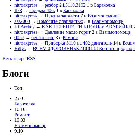
nitroaxpress
→
разбор 24,3110,3102
1
в
Барахолка
Il78
→
Продам 406.
1
в
Барахолка
nitroaxpress
→
Нужны запчасти
7
в
Взаимопомощь
ass2060
→
Помогите с запчастью
3
в
Взаимопомощь
KhArchey
→
КАК ПЕРЕНЕСТИ КНОПКУ АВАРИЙКИ
nitroaxpress
→
Давление масло горит
2
в
Взаимопомощь
0057
→
бензонасос
3
в
Ремонт
nitroaxpress
→
Приборка 3110 на 402 двигатель
14
в
Взаи
Billys
→
ВСЕМ ЗДОРОВЕНЬКИ!!!!!!!!!! Кой что продаю, ч
Весь эфир
|
RSS
Блоги
Топ
25.01
Барахолка
16.16
Ремонт
10.33
Взаимопомощь
9.10