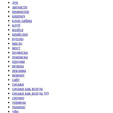
дтп
запчасти
инжектор
кирпич
клон хабры
клуб
колёса
крайслер
куплю
масло
мост
подвеска
покраска
продам
резина
реклама
ремонт
сайт
сиськи
сиськи как всегда
сиськи как всегда ))))
срочно
тормоза
тюнинг
уфа