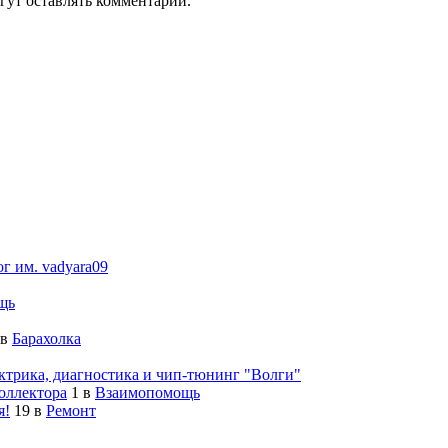
гут оставлять комментарии.
ог им. vadyara09
щь
в
Барахолка
ктрика, диагностика и чип-тюнинг "Волги"
оллектора
1
в
Взаимопомощь
я!
19
в
Ремонт