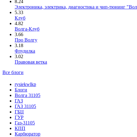
8.24
Электроника, электрика, диагностика и чип-тюнинг "Во
5.33
Клуб
4.82
Волга-Клуб
3.66
Про Волгу
3.18
Флудилка
3.02
Правовая ветка
Все блоги
rysiekwlkp
Блоги
Волга 31105
ГАЗ
ГАЗ 31105
ГБЦ
ГУР
Газ-31105
КПП
Карбюратор