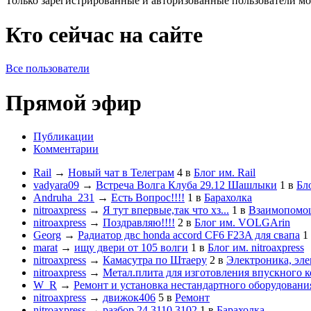
Только зарегистрированные и авторизованные пользователи мо
Кто сейчас на сайте
Все пользователи
Прямой эфир
Публикации
Комментарии
Rail
→
Новый чат в Телеграм
4
в
Блог им. Rail
vadyara09
→
Встреча Волга Клуба 29.12 Шашлыки
1
в
Бл
Andruha_231
→
Есть Вопрос!!!!
1
в
Барахолка
nitroaxpress
→
Я тут впервые,так что хз...
1
в
Взаимопомо
nitroaxpress
→
Поздравляю!!!!
2
в
Блог им. VOLGArin
Georg
→
Радиатор двс honda accord CF6 F23A для свапа
1
marat
→
ищу двери от 105 волги
1
в
Блог им. nitroaxpress
nitroaxpress
→
Камасутра по Штаеру
2
в
Электроника, эле
nitroaxpress
→
Метал.плита для изготовления впускного к
W_R
→
Ремонт и установка нестандартного оборудовани
nitroaxpress
→
движок406
5
в
Ремонт
nitroaxpress
→
разбор 24,3110,3102
1
в
Барахолка