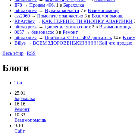
Il78
→
Продам 406.
1
в
Барахолка
nitroaxpress
→
Нужны запчасти
7
в
Взаимопомощь
ass2060
→
Помогите с запчастью
3
в
Взаимопомощь
KhArchey
→
КАК ПЕРЕНЕСТИ КНОПКУ АВАРИЙКИ
nitroaxpress
→
Давление масло горит
2
в
Взаимопомощь
0057
→
бензонасос
3
в
Ремонт
nitroaxpress
→
Приборка 3110 на 402 двигатель
14
в
Взаи
Billys
→
ВСЕМ ЗДОРОВЕНЬКИ!!!!!!!!!! Кой что продаю, ч
Весь эфир
|
RSS
Блоги
Топ
25.01
Барахолка
16.16
Ремонт
10.33
Взаимопомощь
9.10
Сайт