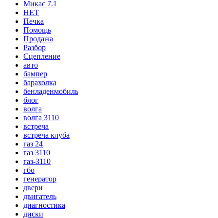
Микас 7.1
НЕТ
Печка
Помощь
Продажа
Разбор
Сцепление
авто
бампер
барахолка
бенладенмобиль
блог
волга
волга 3110
встреча
встреча клуба
газ 24
газ 3110
газ-3110
гбо
генератор
двери
двигатель
диагностика
диски