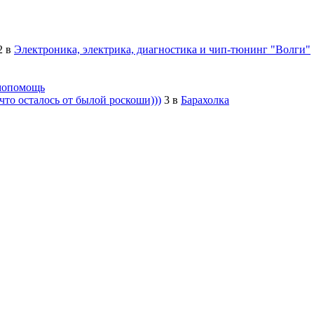
2
в
Электроника, электрика, диагностика и чип-тюнинг "Волги"
мопомощь
то осталось от былой роскоши)))
3
в
Барахолка