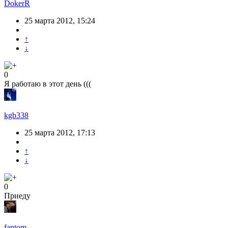
DokerR
25 марта 2012, 15:24
↑
↓
0
Я работаю в этот день (((
kgb338
25 марта 2012, 17:13
↑
↓
0
Приеду
fantom