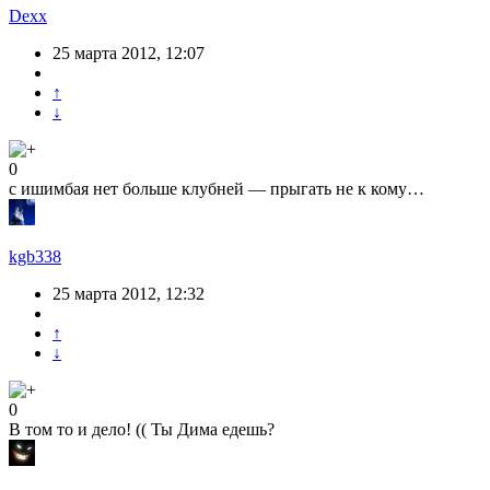
Dexx
25 марта 2012, 12:07
↑
↓
0
с ишимбая нет больше клубней — прыгать не к кому…
kgb338
25 марта 2012, 12:32
↑
↓
0
В том то и дело! (( Ты Дима едешь?