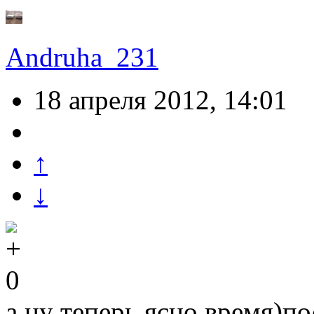
Andruha_231
18 апреля 2012, 14:01
↑
↓
0
а ну теперь ясно время)п