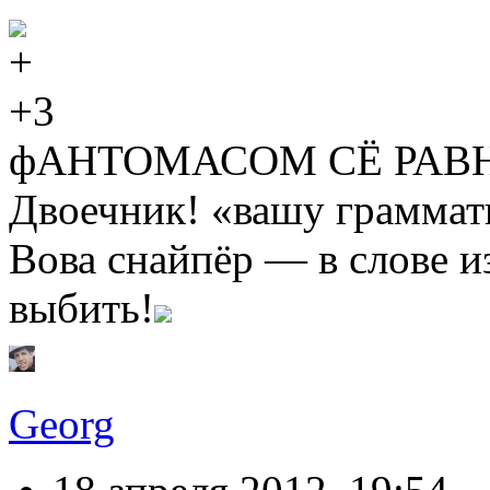
+3
фАНТОМАСОМ СЁ РАВ
Двоечник! «вашу граммат
Вова снайпёр — в слове и
выбить!
Georg