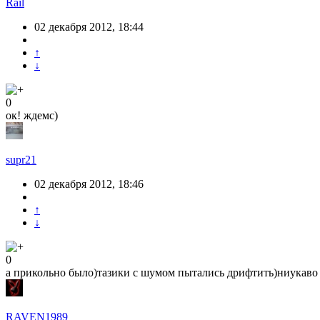
Rail
02 декабря 2012, 18:44
↑
↓
0
ок! ждемс)
supr21
02 декабря 2012, 18:46
↑
↓
0
а прикольно было)тазики с шумом пытались дрифтить)ниукаво 
RAVEN1989