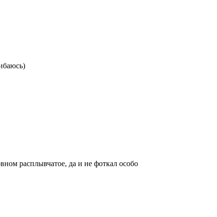
ибаюсь)
новном расплывчатое, да и не фоткал особо