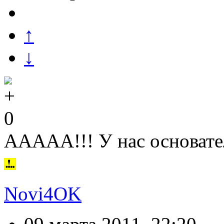
↑
↓
0
ААААА!!! У нас основател
Novi4OK