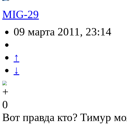
MIG-29
09 марта 2011, 23:14
↑
↓
0
Вот правда кто? Тимур мож