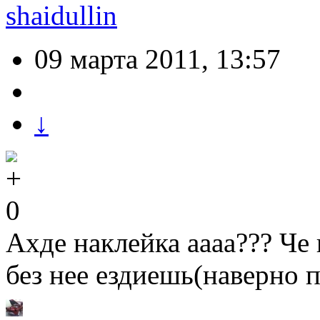
shaidullin
09 марта 2011, 13:57
↓
0
Ахде наклейка аааа??? Че н
без нее ездиешь(наверно 