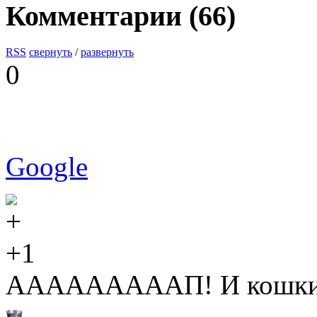
Комментарии (
66
)
RSS
свернуть
/
развернуть
0
Google
+1
АААААААААП! И кошки 