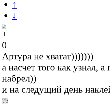
↑
↓
0
Артура не хватат)))))))
а насчет того как узнал, а
набрел))
и на следущий день накле