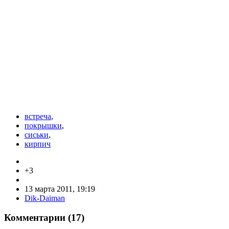
встреча
,
покрышки
,
сиськи
,
кирпич
+3
13 марта 2011, 19:19
Dik-Daiman
Комментарии (
17
)