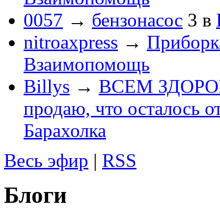
0057
→
бензонасос
3
в
nitroaxpress
→
Приборка
Взаимопомощь
Billys
→
ВСЕМ ЗДОРОВЕ
продаю, что осталось о
Барахолка
Весь эфир
|
RSS
Блоги