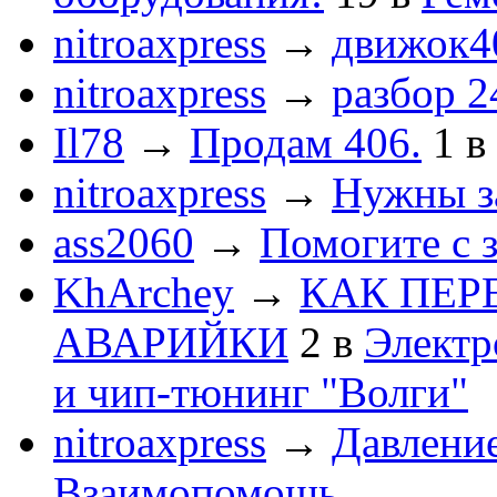
nitroaxpress
→
движок4
nitroaxpress
→
разбор 2
Il78
→
Продам 406.
1
в
nitroaxpress
→
Нужны з
ass2060
→
Помогите с 
KhArchey
→
КАК ПЕР
АВАРИЙКИ
2
в
Электр
и чип-тюнинг "Волги"
nitroaxpress
→
Давление
Взаимопомощь