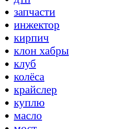
запчасти
инжектор
кирпич
клон хабры
клуб
колёса
крайслер
куплю
масло
мост