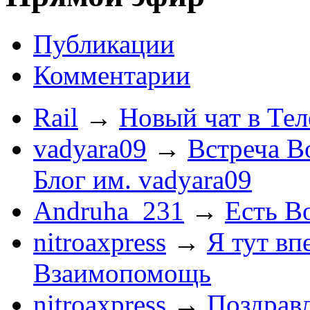
Публикации
Комментарии
Rail
→
Новый чат в Тел
vadyara09
→
Встреча В
Блог им. vadyara09
Andruha_231
→
Есть Во
nitroaxpress
→
Я тут впе
Взаимопомощь
nitroaxpress
→
Поздравл