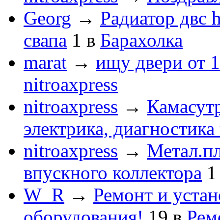
Georg
→
Радиатор двс 
свапа
1
в
Барахолка
marat
→
ищу двери от 1
nitroaxpress
nitroaxpress
→
Камасут
электрика, диагностика
nitroaxpress
→
Метал.пл
впускного коллектора
1
W_R
→
Ремонт и устан
оборудования!
19
в
Рем