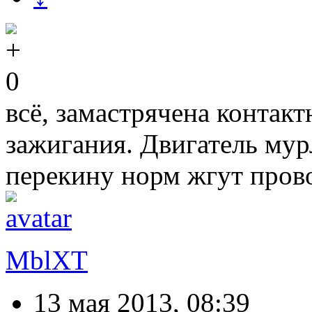
0
всё, замастрячена контак
зажигания. Двигатель мур
перекину норм жгут про
MblXT
13 мая 2013, 08:39