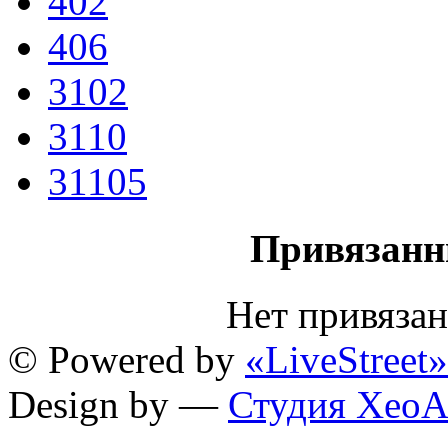
402
406
3102
3110
31105
Привязанн
Нет привяза
© Powered by
«LiveStreet»
Design by —
Студия XeoA