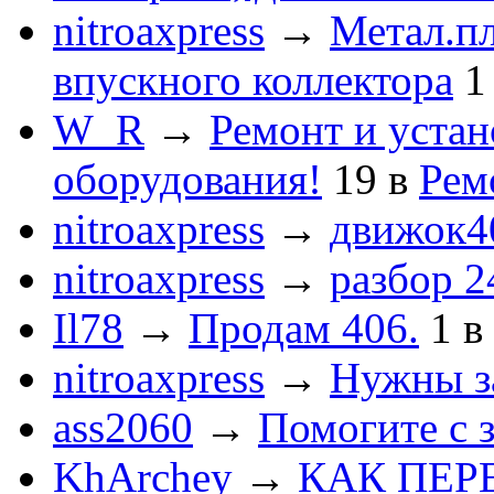
nitroaxpress
→
Метал.пл
впускного коллектора
1
W_R
→
Ремонт и устан
оборудования!
19
в
Рем
nitroaxpress
→
движок4
nitroaxpress
→
разбор 2
Il78
→
Продам 406.
1
в
nitroaxpress
→
Нужны з
ass2060
→
Помогите с 
KhArchey
→
КАК ПЕР