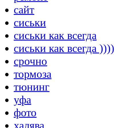
сайт
сиськи
сиськи как всегда
сиськи как всегда ))))
срочно
тормоза
тюнинг
уфа
фото
халява