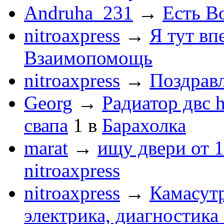
Andruha_231
→
Есть Во
nitroaxpress
→
Я тут впе
Взаимопомощь
nitroaxpress
→
Поздравл
Georg
→
Радиатор двс 
свапа
1
в
Барахолка
marat
→
ищу двери от 1
nitroaxpress
nitroaxpress
→
Камасут
электрика, диагностика