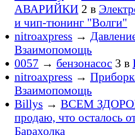
АВАРИЙКИ
2
в
Электр
и чип-тюнинг "Волги"
nitroaxpress
→
Давление
Взаимопомощь
0057
→
бензонасос
3
в
nitroaxpress
→
Приборка
Взаимопомощь
Billys
→
ВСЕМ ЗДОРОВЕ
продаю, что осталось о
Барахолка