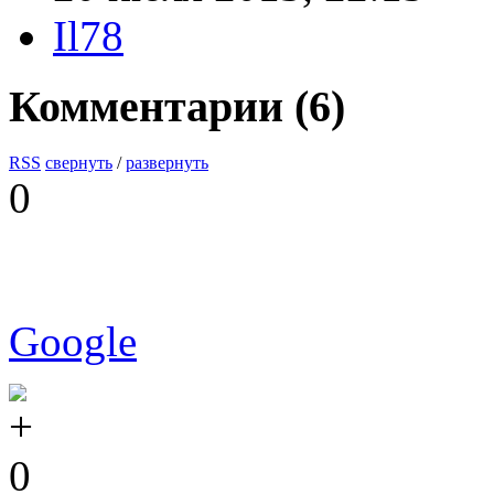
Il78
Комментарии (
6
)
RSS
свернуть
/
развернуть
0
Google
0