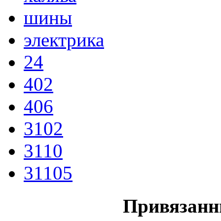
шины
электрика
24
402
406
3102
3110
31105
Привязанн