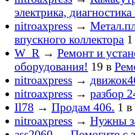
электрика, диагностика
nitroaxpress
→
Метал.пл
впускного коллектора
1
W_R
→
Ремонт и устан
оборудования!
19
в
Рем
nitroaxpress
→
движок4
nitroaxpress
→
разбор 2
Il78
→
Продам 406.
1
в
nitroaxpress
→
Нужны з
ass2060
→
Помогите с 