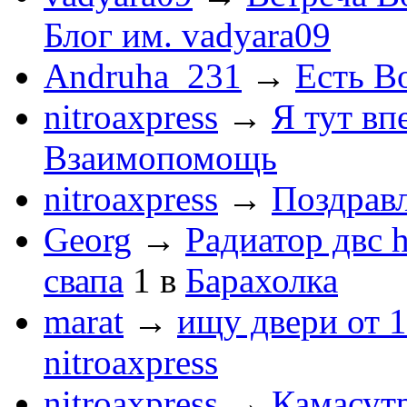
Блог им. vadyara09
Andruha_231
→
Есть Во
nitroaxpress
→
Я тут впе
Взаимопомощь
nitroaxpress
→
Поздравл
Georg
→
Радиатор двс 
свапа
1
в
Барахолка
marat
→
ищу двери от 1
nitroaxpress
nitroaxpress
→
Камасут