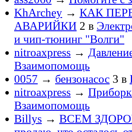
KhArchey
→
КАК ПЕР
АВАРИЙКИ
2
в
Электр
и чип-тюнинг "Волги"
nitroaxpress
→
Давление
Взаимопомощь
0057
→
бензонасос
3
в
nitroaxpress
→
Приборка
Взаимопомощь
Billys
→
ВСЕМ ЗДОРОВЕ
продаю, что осталось о