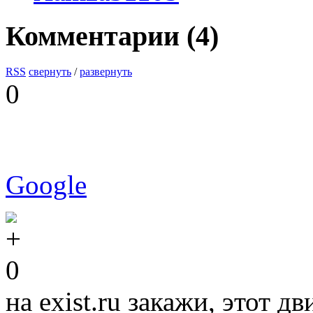
Комментарии (
4
)
RSS
свернуть
/
развернуть
0
Google
0
на exist.ru закажи, этот 