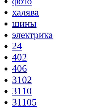
фото
халява
шины
электрика
24
402
406
3102
3110
31105