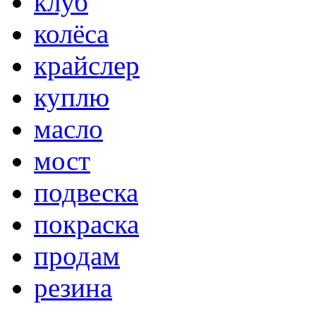
клуб
колёса
крайслер
куплю
масло
мост
подвеска
покраска
продам
резина