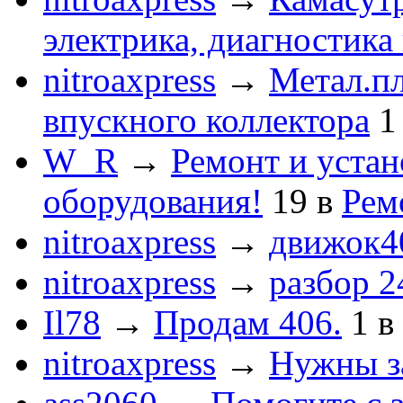
электрика, диагностика
nitroaxpress
→
Метал.пл
впускного коллектора
1
W_R
→
Ремонт и устан
оборудования!
19
в
Рем
nitroaxpress
→
движок4
nitroaxpress
→
разбор 2
Il78
→
Продам 406.
1
в
nitroaxpress
→
Нужны з