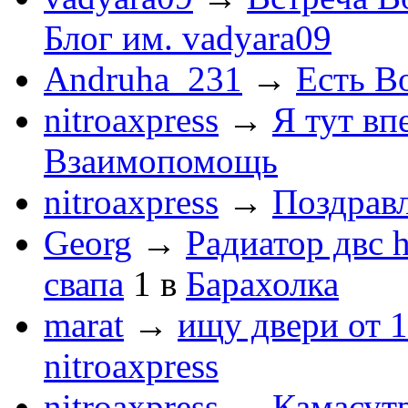
Блог им. vadyara09
Andruha_231
→
Есть Во
nitroaxpress
→
Я тут впе
Взаимопомощь
nitroaxpress
→
Поздравл
Georg
→
Радиатор двс 
свапа
1
в
Барахолка
marat
→
ищу двери от 1
nitroaxpress
nitroaxpress
→
Камасут