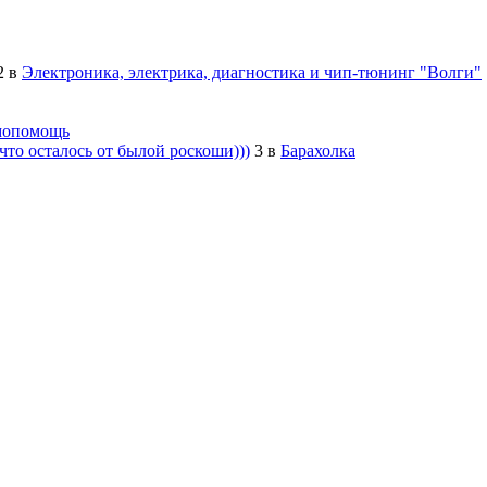
2
в
Электроника, электрика, диагностика и чип-тюнинг "Волги"
мопомощь
то осталось от былой роскоши)))
3
в
Барахолка