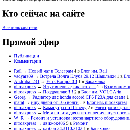
Кто сейчас на сайте
Все пользователи
Прямой эфир
Публикации
Комментарии
Rail
→
Новый чат в Телеграм
4
в
Блог им. Rail
vadyara09
→
Встреча Волга Клуба 29.12 Шашлыки
1
в
Бл
Andruha_231
→
Есть Вопрос!!!!
1
в
Барахолка
nitroaxpress
→
Я тут впервые,так что хз...
1
в
Взаимопомо
nitroaxpress
→
Поздравляю!!!!
2
в
Блог им. VOLGArin
Georg
→
Радиатор двс honda accord CF6 F23A для свапа
1
marat
→
ищу двери от 105 волги
1
в
Блог им. nitroaxpress
nitroaxpress
→
Камасутра по Штаеру
2
в
Электроника, эле
nitroaxpress
→
Метал.плита для изготовления впускного к
W_R
→
Ремонт и установка нестандартного оборудовани
nitroaxpress
→
движок406
5
в
Ремонт
nitroaxpress
→
разбор 24,3110,3102
1
в
Барахолка