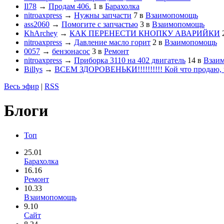
Il78
→
Продам 406.
1
в
Барахолка
nitroaxpress
→
Нужны запчасти
7
в
Взаимопомощь
ass2060
→
Помогите с запчастью
3
в
Взаимопомощь
KhArchey
→
КАК ПЕРЕНЕСТИ КНОПКУ АВАРИЙКИ
nitroaxpress
→
Давление масло горит
2
в
Взаимопомощь
0057
→
бензонасос
3
в
Ремонт
nitroaxpress
→
Приборка 3110 на 402 двигатель
14
в
Взаи
Billys
→
ВСЕМ ЗДОРОВЕНЬКИ!!!!!!!!!! Кой что продаю, ч
Весь эфир
|
RSS
Блоги
Топ
25.01
Барахолка
16.16
Ремонт
10.33
Взаимопомощь
9.10
Сайт