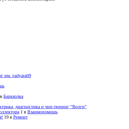
ог им. vadyara09
щь
в
Барахолка
ктрика, диагностика и чип-тюнинг "Волги"
оллектора
1
в
Взаимопомощь
я!
19
в
Ремонт