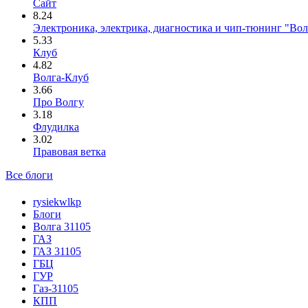
Сайт
8.24
Электроника, электрика, диагностика и чип-тюнинг "Во
5.33
Клуб
4.82
Волга-Клуб
3.66
Про Волгу
3.18
Флудилка
3.02
Правовая ветка
Все блоги
rysiekwlkp
Блоги
Волга 31105
ГАЗ
ГАЗ 31105
ГБЦ
ГУР
Газ-31105
КПП