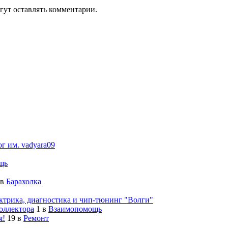
гут оставлять комментарии.
ог им. vadyara09
щь
в
Барахолка
ктрика, диагностика и чип-тюнинг "Волги"
оллектора
1
в
Взаимопомощь
я!
19
в
Ремонт