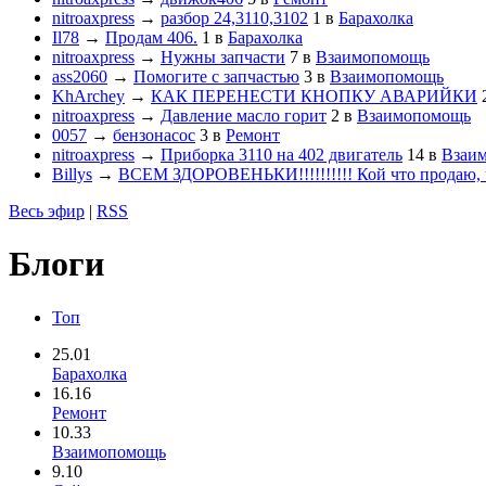
nitroaxpress
→
разбор 24,3110,3102
1
в
Барахолка
Il78
→
Продам 406.
1
в
Барахолка
nitroaxpress
→
Нужны запчасти
7
в
Взаимопомощь
ass2060
→
Помогите с запчастью
3
в
Взаимопомощь
KhArchey
→
КАК ПЕРЕНЕСТИ КНОПКУ АВАРИЙКИ
nitroaxpress
→
Давление масло горит
2
в
Взаимопомощь
0057
→
бензонасос
3
в
Ремонт
nitroaxpress
→
Приборка 3110 на 402 двигатель
14
в
Взаи
Billys
→
ВСЕМ ЗДОРОВЕНЬКИ!!!!!!!!!! Кой что продаю, ч
Весь эфир
|
RSS
Блоги
Топ
25.01
Барахолка
16.16
Ремонт
10.33
Взаимопомощь
9.10