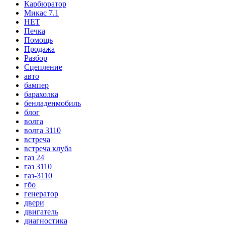
Карбюратор
Микас 7.1
НЕТ
Печка
Помощь
Продажа
Разбор
Сцепление
авто
бампер
барахолка
бенладенмобиль
блог
волга
волга 3110
встреча
встреча клуба
газ 24
газ 3110
газ-3110
гбо
генератор
двери
двигатель
диагностика