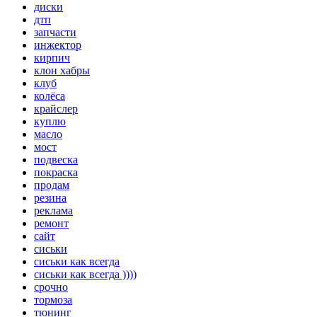
диски
дтп
запчасти
инжектор
кирпич
клон хабры
клуб
колёса
крайслер
куплю
масло
мост
подвеска
покраска
продам
резина
реклама
ремонт
сайт
сиськи
сиськи как всегда
сиськи как всегда ))))
срочно
тормоза
тюнинг