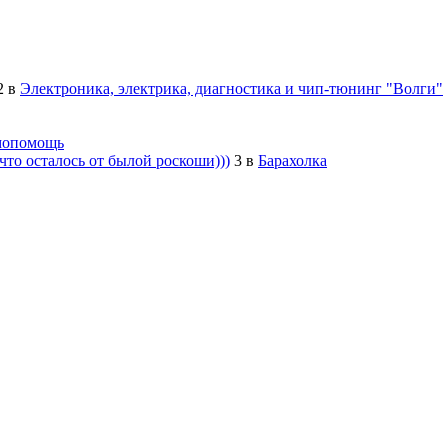
2
в
Электроника, электрика, диагностика и чип-тюнинг "Волги"
мопомощь
то осталось от былой роскоши)))
3
в
Барахолка