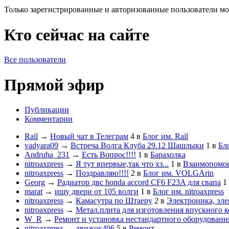
Только зарегистрированные и авторизованные пользователи мо
Кто сейчас на сайте
Все пользователи
Прямой эфир
Публикации
Комментарии
Rail
→
Новый чат в Телеграм
4
в
Блог им. Rail
vadyara09
→
Встреча Волга Клуба 29.12 Шашлыки
1
в
Бл
Andruha_231
→
Есть Вопрос!!!!
1
в
Барахолка
nitroaxpress
→
Я тут впервые,так что хз...
1
в
Взаимопомо
nitroaxpress
→
Поздравляю!!!!
2
в
Блог им. VOLGArin
Georg
→
Радиатор двс honda accord CF6 F23A для свапа
1
marat
→
ищу двери от 105 волги
1
в
Блог им. nitroaxpress
nitroaxpress
→
Камасутра по Штаеру
2
в
Электроника, эле
nitroaxpress
→
Метал.плита для изготовления впускного к
W_R
→
Ремонт и установка нестандартного оборудовани
nitroaxpress
→
движок406
5
в
Ремонт