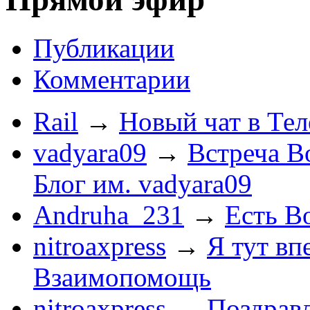
Публикации
Комментарии
Rail
→
Новый чат в Тел
vadyara09
→
Встреча В
Блог им. vadyara09
Andruha_231
→
Есть Во
nitroaxpress
→
Я тут впе
Взаимопомощь
nitroaxpress
→
Поздравл