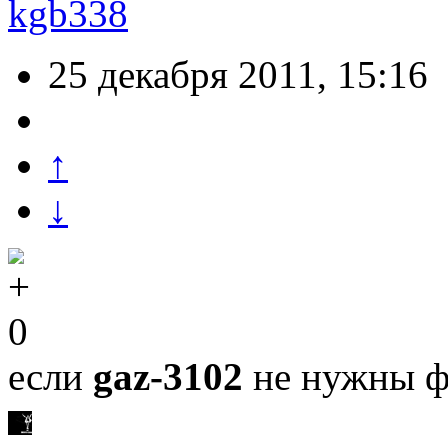
kgb338
25 декабря 2011, 15:16
↑
↓
0
если
gaz-3102
не нужны ф