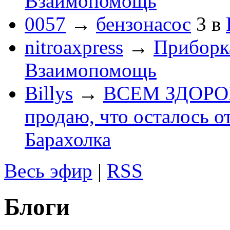
Взаимопомощь
0057
→
бензонасос
3
в
nitroaxpress
→
Приборка
Взаимопомощь
Billys
→
ВСЕМ ЗДОРОВЕ
продаю, что осталось о
Барахолка
Весь эфир
|
RSS
Блоги