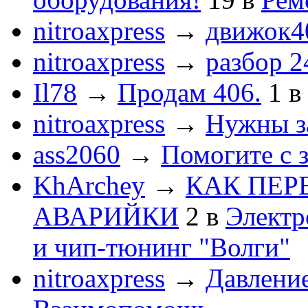
nitroaxpress
→
движок4
nitroaxpress
→
разбор 2
Il78
→
Продам 406.
1
в
nitroaxpress
→
Нужны з
ass2060
→
Помогите с 
KhArchey
→
КАК ПЕР
АВАРИЙКИ
2
в
Электр
и чип-тюнинг "Волги"
nitroaxpress
→
Давление