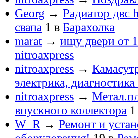
Georg
→
Радиатор двс 
свапа
1
в
Барахолка
marat
→
ищу двери от 1
nitroaxpress
nitroaxpress
→
Камасут
электрика, диагностика
nitroaxpress
→
Метал.пл
впускного коллектора
1
W_R
→
Ремонт и устан
оборудования!
19
в
Рем