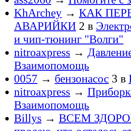
KhArchey
→
КАК ПЕР
АВАРИЙКИ
2
в
Электр
и чип-тюнинг "Волги"
nitroaxpress
→
Давление
Взаимопомощь
0057
→
бензонасос
3
в
nitroaxpress
→
Приборка
Взаимопомощь
Billys
→
ВСЕМ ЗДОРОВЕ