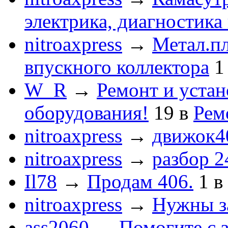
электрика, диагностика
nitroaxpress
→
Метал.пл
впускного коллектора
1
W_R
→
Ремонт и устан
оборудования!
19
в
Рем
nitroaxpress
→
движок4
nitroaxpress
→
разбор 2
Il78
→
Продам 406.
1
в
nitroaxpress
→
Нужны з
ass2060
→
Помогите с 