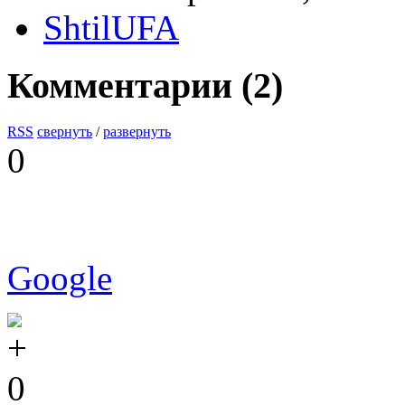
ShtilUFA
Комментарии (
2
)
RSS
свернуть
/
развернуть
0
Google
0