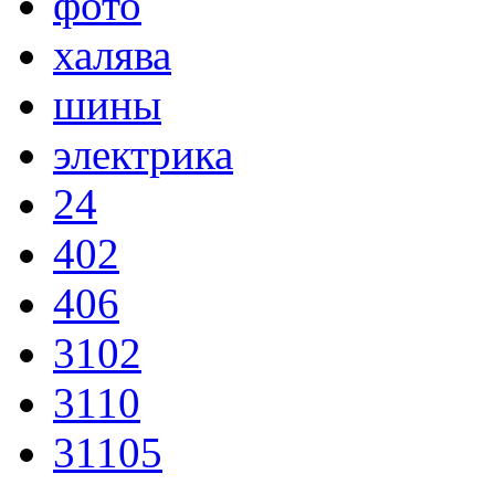
фото
халява
шины
электрика
24
402
406
3102
3110
31105