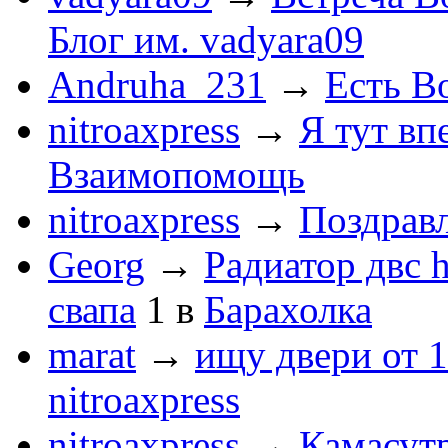
Блог им. vadyara09
Andruha_231
→
Есть Во
nitroaxpress
→
Я тут впе
Взаимопомощь
nitroaxpress
→
Поздравл
Georg
→
Радиатор двс 
свапа
1
в
Барахолка
marat
→
ищу двери от 1
nitroaxpress
nitroaxpress
→
Камасут