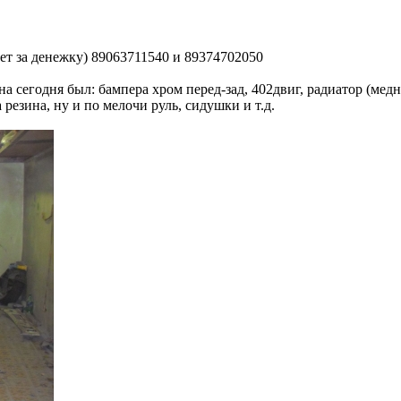
т за денежку) 89063711540 и 89374702050
на сегодня был: бампера хром перед-зад, 402двиг, радиатор (ме
 резина, ну и по мелочи руль, сидушки и т.д.