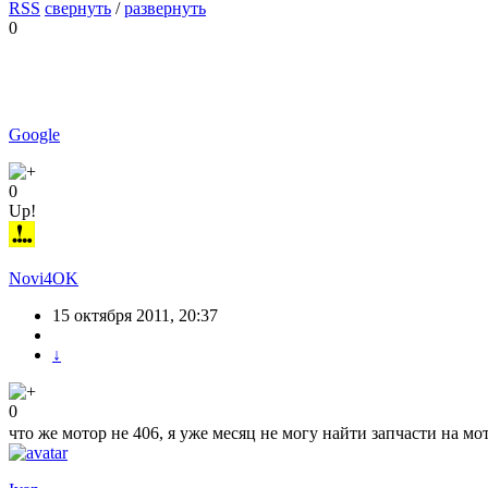
RSS
свернуть
/
развернуть
0
Google
0
Up!
Novi4OK
15 октября 2011, 20:37
↓
0
что же мотор не 406, я уже месяц не могу найти запчасти на м