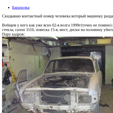
Барахолка
Скидываю контактный номер человека который машинку раздае
Вобщем у него как уже ясно 02-я волга 1999г(точно не помню) 
стекла, салон 3110, повеска 15-я, мост, диски на половину убита
Пару кадров: