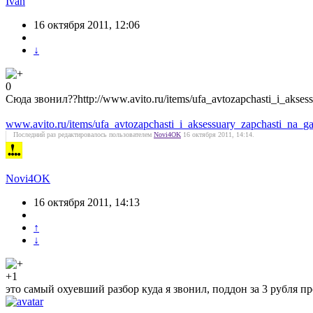
Ivan
16 октября 2011, 12:06
↓
0
Сюда звонил??http://www.avito.ru/items/ufa_avtozapchasti_i_akse
www.avito.ru/items/ufa_avtozapchasti_i_aksessuary_zapchasti_na_
Последний раз редактировалось пользователем
Novi4OK
16 октября 2011, 14:14.
Novi4OK
16 октября 2011, 14:13
↑
↓
+1
это самый охуевший разбор куда я звонил, поддон за 3 рубля пр