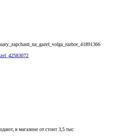
ssuary_zapchasti_na_gazel_volga_razbor_41891366
gazel_42583072
одают, в магазине от стоит 3,5 тыс