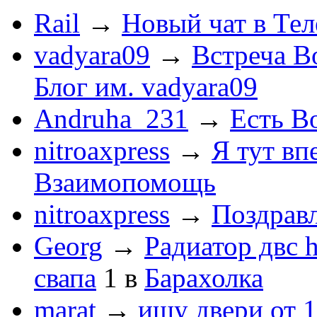
Rail
→
Новый чат в Тел
vadyara09
→
Встреча В
Блог им. vadyara09
Andruha_231
→
Есть Во
nitroaxpress
→
Я тут впе
Взаимопомощь
nitroaxpress
→
Поздравл
Georg
→
Радиатор двс 
свапа
1
в
Барахолка
marat
→
ищу двери от 1