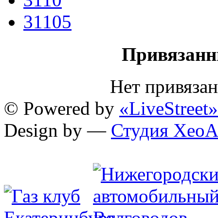
31105
Привязанн
Нет привяза
© Powered by
«LiveStreet»
Design by —
Студия XeoA