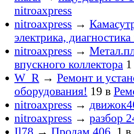
nitroaxpress
nitroaxpress
→
Камасут
электрика, диагностика
nitroaxpress
→
Метал.пл
впускного коллектора
1
W_R
→
Ремонт и устан
оборудования!
19
в
Рем
nitroaxpress
→
движок4
nitroaxpress
→
разбор 2
Il78
→
Продам 406.
1
в