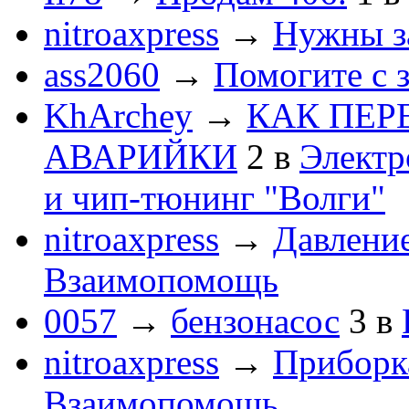
nitroaxpress
→
Нужны з
ass2060
→
Помогите с 
KhArchey
→
КАК ПЕР
АВАРИЙКИ
2
в
Электр
и чип-тюнинг "Волги"
nitroaxpress
→
Давление
Взаимопомощь
0057
→
бензонасос
3
в
nitroaxpress
→
Приборка
Взаимопомощь