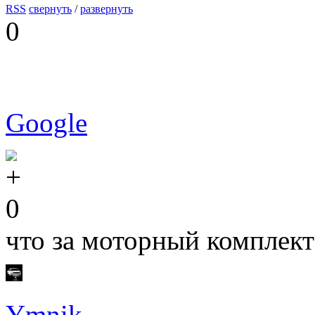
RSS
свернуть
/
развернуть
0
Google
0
что за моторный комплект
Ymnik