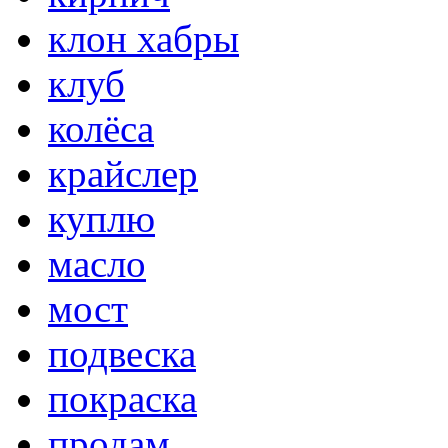
клон хабры
клуб
колёса
крайслер
куплю
масло
мост
подвеска
покраска
продам