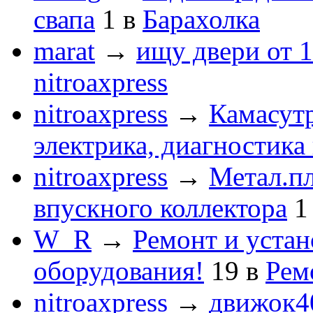
свапа
1
в
Барахолка
marat
→
ищу двери от 1
nitroaxpress
nitroaxpress
→
Камасут
электрика, диагностика
nitroaxpress
→
Метал.пл
впускного коллектора
1
W_R
→
Ремонт и устан
оборудования!
19
в
Рем
nitroaxpress
→
движок4