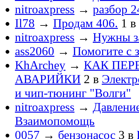
nitroaxpress
→
разбор 2
Il78
→
Продам 406.
1
в
nitroaxpress
→
Нужны з
ass2060
→
Помогите с 
KhArchey
→
КАК ПЕР
АВАРИЙКИ
2
в
Электр
и чип-тюнинг "Волги"
nitroaxpress
→
Давление
Взаимопомощь
0057
→
бензонасос
3
в