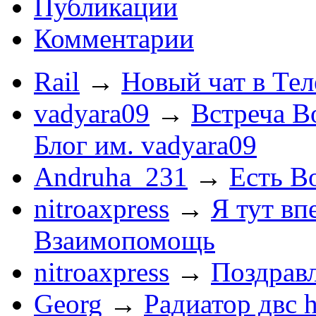
Публикации
Комментарии
Rail
→
Новый чат в Тел
vadyara09
→
Встреча В
Блог им. vadyara09
Andruha_231
→
Есть Во
nitroaxpress
→
Я тут впе
Взаимопомощь
nitroaxpress
→
Поздравл
Georg
→
Радиатор двс 