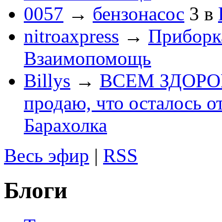
0057
→
бензонасос
3
в
nitroaxpress
→
Приборка
Взаимопомощь
Billys
→
ВСЕМ ЗДОРОВЕ
продаю, что осталось о
Барахолка
Весь эфир
|
RSS
Блоги