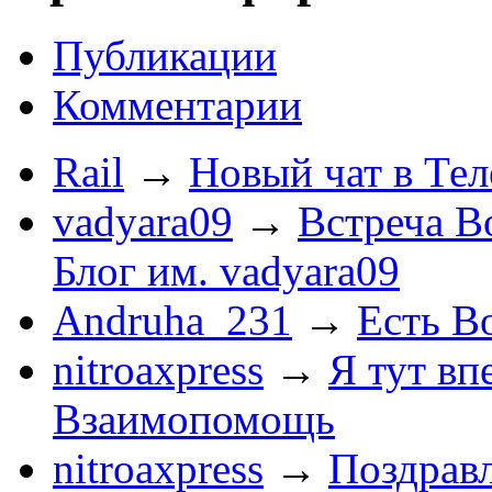
Публикации
Комментарии
Rail
→
Новый чат в Тел
vadyara09
→
Встреча В
Блог им. vadyara09
Andruha_231
→
Есть Во
nitroaxpress
→
Я тут впе
Взаимопомощь
nitroaxpress
→
Поздравл