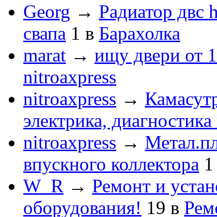
Georg
→
Радиатор двс 
свапа
1
в
Барахолка
marat
→
ищу двери от 1
nitroaxpress
nitroaxpress
→
Камасут
электрика, диагностика
nitroaxpress
→
Метал.пл
впускного коллектора
1
W_R
→
Ремонт и устан
оборудования!
19
в
Рем