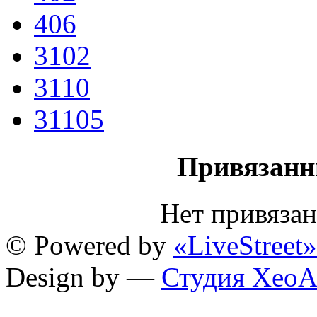
406
3102
3110
31105
Привязанн
Нет привяза
© Powered by
«LiveStreet»
Design by —
Студия XeoA