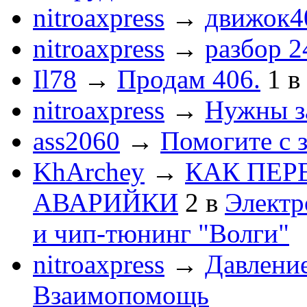
nitroaxpress
→
движок4
nitroaxpress
→
разбор 2
Il78
→
Продам 406.
1
в
nitroaxpress
→
Нужны з
ass2060
→
Помогите с 
KhArchey
→
КАК ПЕР
АВАРИЙКИ
2
в
Электр
и чип-тюнинг "Волги"
nitroaxpress
→
Давление
Взаимопомощь