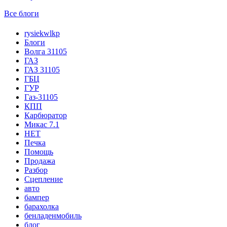
Все блоги
rysiekwlkp
Блоги
Волга 31105
ГАЗ
ГАЗ 31105
ГБЦ
ГУР
Газ-31105
КПП
Карбюратор
Микас 7.1
НЕТ
Печка
Помощь
Продажа
Разбор
Сцепление
авто
бампер
барахолка
бенладенмобиль
блог