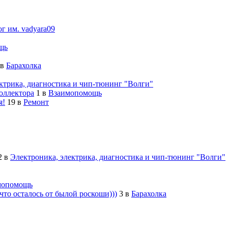
ог им. vadyara09
щь
в
Барахолка
ктрика, диагностика и чип-тюнинг "Волги"
оллектора
1
в
Взаимопомощь
я!
19
в
Ремонт
2
в
Электроника, электрика, диагностика и чип-тюнинг "Волги"
мопомощь
то осталось от былой роскоши)))
3
в
Барахолка