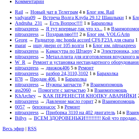
Комментарии
Rail
→
Новый чат в Телеграм
4
в
Блог им. Rail
vadyara09
→
Встреча Волга Клуба 29.12 Шашлыки
1
в
Бл
Andruha_231
→
Есть Вопрос!!!!
1
в
Барахолка
nitroaxpress
→
Я тут впервые,так что хз...
1
в
Взаимопомо
nitroaxpress
→
Поздравляю!!!!
2
в
Блог им. VOLGArin
Georg
→
Радиатор двс honda accord CF6 F23A для свапа
1
marat
→
ищу двери от 105 волги
1
в
Блог им. nitroaxpress
nitroaxpress
→
Камасутра по Штаеру
2
в
Электроника, эле
nitroaxpress
→
Метал.плита для изготовления впускного к
W_R
→
Ремонт и установка нестандартного оборудовани
nitroaxpress
→
движок406
5
в
Ремонт
nitroaxpress
→
разбор 24,3110,3102
1
в
Барахолка
Il78
→
Продам 406.
1
в
Барахолка
nitroaxpress
→
Нужны запчасти
7
в
Взаимопомощь
ass2060
→
Помогите с запчастью
3
в
Взаимопомощь
KhArchey
→
КАК ПЕРЕНЕСТИ КНОПКУ АВАРИЙКИ
nitroaxpress
→
Давление масло горит
2
в
Взаимопомощь
0057
→
бензонасос
3
в
Ремонт
nitroaxpress
→
Приборка 3110 на 402 двигатель
14
в
Взаи
Billys
→
ВСЕМ ЗДОРОВЕНЬКИ!!!!!!!!!! Кой что продаю, ч
Весь эфир
|
RSS