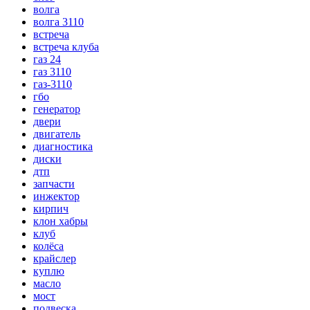
волга
волга 3110
встреча
встреча клуба
газ 24
газ 3110
газ-3110
гбо
генератор
двери
двигатель
диагностика
диски
дтп
запчасти
инжектор
кирпич
клон хабры
клуб
колёса
крайслер
куплю
масло
мост
подвеска