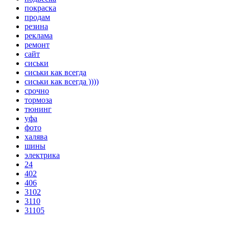
покраска
продам
резина
реклама
ремонт
сайт
сиськи
сиськи как всегда
сиськи как всегда ))))
срочно
тормоза
тюнинг
уфа
фото
халява
шины
электрика
24
402
406
3102
3110
31105