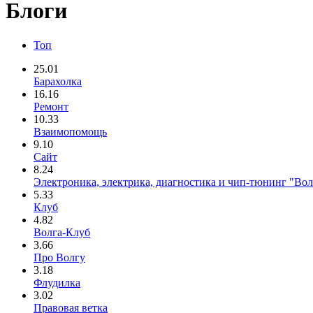
Блоги
Топ
25.01
Барахолка
16.16
Ремонт
10.33
Взаимопомощь
9.10
Сайт
8.24
Электроника, электрика, диагностика и чип-тюнинг "Во
5.33
Клуб
4.82
Волга-Клуб
3.66
Про Волгу
3.18
Флудилка
3.02
Правовая ветка