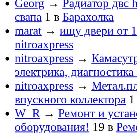
Georg
→
Радиатор двс 
свапа
1
в
Барахолка
marat
→
ищу двери от 1
nitroaxpress
nitroaxpress
→
Камасут
электрика, диагностика
nitroaxpress
→
Метал.пл
впускного коллектора
1
W_R
→
Ремонт и устан
оборудования!
19
в
Рем