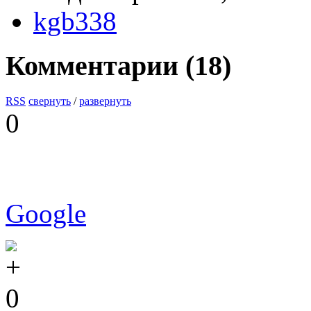
kgb338
Комментарии (
18
)
RSS
свернуть
/
развернуть
0
Google
0