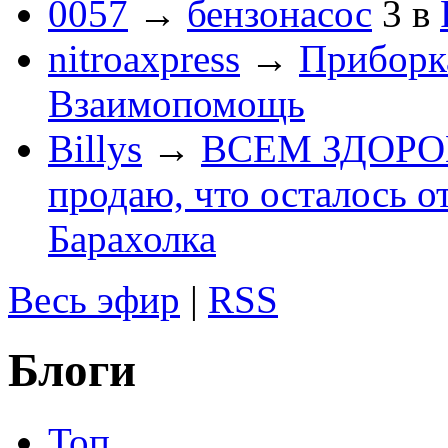
0057
→
бензонасос
3
в
nitroaxpress
→
Приборка
Взаимопомощь
Billys
→
ВСЕМ ЗДОРОВЕ
продаю, что осталось о
Барахолка
Весь эфир
|
RSS
Блоги
Топ