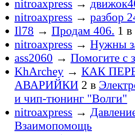
nitroaxpress
→
движок4
nitroaxpress
→
разбор 2
Il78
→
Продам 406.
1
в
nitroaxpress
→
Нужны з
ass2060
→
Помогите с 
KhArchey
→
КАК ПЕР
АВАРИЙКИ
2
в
Электр
и чип-тюнинг "Волги"
nitroaxpress
→
Давление
Взаимопомощь