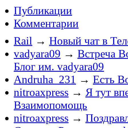
Публикации
Комментарии
Rail
→
Новый чат в Тел
vadyara09
→
Встреча В
Блог им. vadyara09
Andruha_231
→
Есть Во
nitroaxpress
→
Я тут впе
Взаимопомощь
nitroaxpress
→
Поздравл