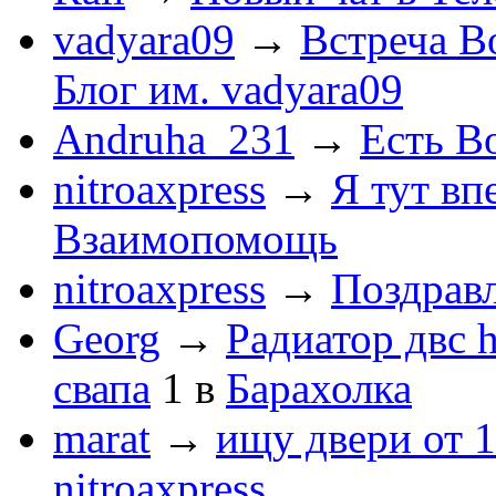
vadyara09
→
Встреча В
Блог им. vadyara09
Andruha_231
→
Есть Во
nitroaxpress
→
Я тут впе
Взаимопомощь
nitroaxpress
→
Поздравл
Georg
→
Радиатор двс 
свапа
1
в
Барахолка
marat
→
ищу двери от 1
nitroaxpress