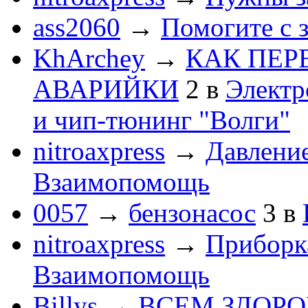
ass2060
→
Помогите с 
KhArchey
→
КАК ПЕР
АВАРИЙКИ
2
в
Электр
и чип-тюнинг "Волги"
nitroaxpress
→
Давление
Взаимопомощь
0057
→
бензонасос
3
в
nitroaxpress
→
Приборка
Взаимопомощь
Billys
→
ВСЕМ ЗДОРОВЕ