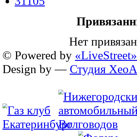
31105
Привязанн
Нет привяза
© Powered by
«LiveStreet»
Design by —
Студия XeoA