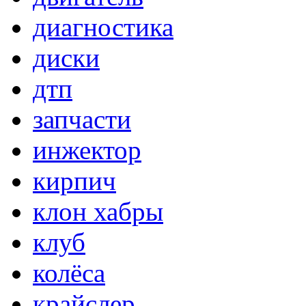
диагностика
диски
дтп
запчасти
инжектор
кирпич
клон хабры
клуб
колёса
крайслер