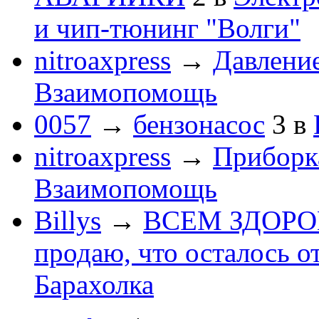
и чип-тюнинг "Волги"
nitroaxpress
→
Давление
Взаимопомощь
0057
→
бензонасос
3
в
nitroaxpress
→
Приборка
Взаимопомощь
Billys
→
ВСЕМ ЗДОРОВЕ
продаю, что осталось о
Барахолка