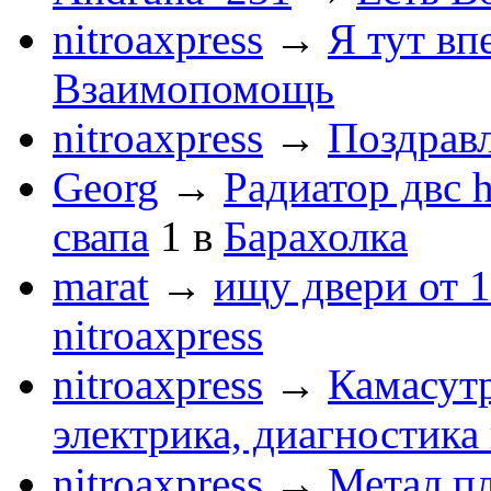
nitroaxpress
→
Я тут впе
Взаимопомощь
nitroaxpress
→
Поздравл
Georg
→
Радиатор двс 
свапа
1
в
Барахолка
marat
→
ищу двери от 1
nitroaxpress
nitroaxpress
→
Камасут
электрика, диагностика
nitroaxpress
→
Метал.пл