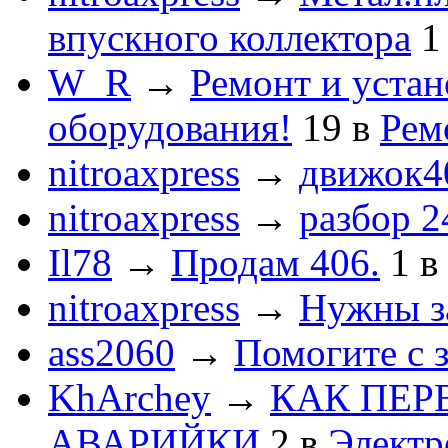
впускного коллектора
1
W_R
→
Ремонт и устан
оборудования!
19
в
Рем
nitroaxpress
→
движок4
nitroaxpress
→
разбор 2
Il78
→
Продам 406.
1
в
nitroaxpress
→
Нужны з
ass2060
→
Помогите с 
KhArchey
→
КАК ПЕР
АВАРИЙКИ
2
в
Электр