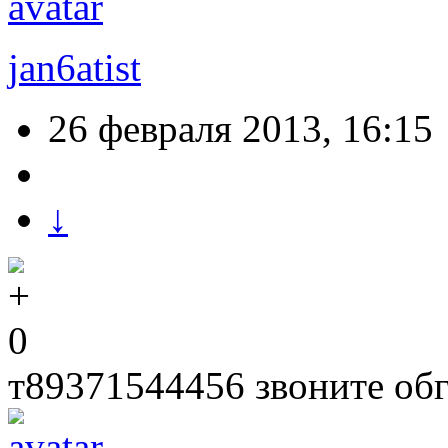
jan6atist
26 февраля 2013, 16:15
↓
0
т89371544456 звоните об