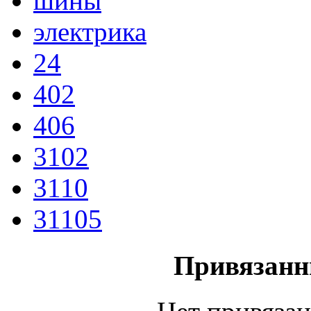
шины
электрика
24
402
406
3102
3110
31105
Привязанн