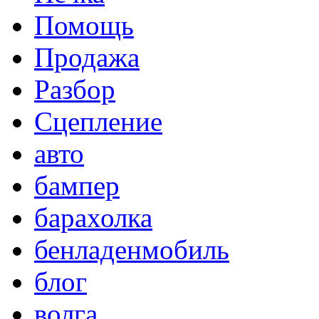
Помощь
Продажа
Разбор
Сцепление
авто
бампер
барахолка
бенладенмобиль
блог
волга