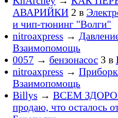
KhArchey
→
КАК ПЕР
АВАРИЙКИ
2
в
Электр
и чип-тюнинг "Волги"
nitroaxpress
→
Давление
Взаимопомощь
0057
→
бензонасос
3
в
nitroaxpress
→
Приборка
Взаимопомощь
Billys
→
ВСЕМ ЗДОРОВЕ
продаю, что осталось о