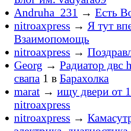
Andruha_231
→
Есть Во
nitroaxpress
→
Я тут впе
Взаимопомощь
nitroaxpress
→
Поздравл
Georg
→
Радиатор двс 
свапа
1
в
Барахолка
marat
→
ищу двери от 1
nitroaxpress
nitroaxpress
→
Камасут
электрика, диагностика