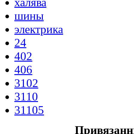
халява
шины
электрика
24
402
406
3102
3110
31105
Привязанн