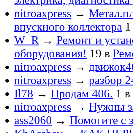
nitroaxpress
→
Метал.пл
впускного коллектора
1
W_R
→
Ремонт и устан
оборудования!
19
в
Рем
nitroaxpress
→
движок4
nitroaxpress
→
разбор 2
Il78
→
Продам 406.
1
в
nitroaxpress
→
Нужны з
ass2060
→
Помогите с 