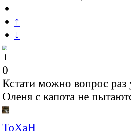
↑
↓
0
Кстати можно вопрос раз у
Оленя с капота не пытают
ToXaH