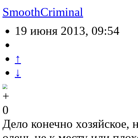
SmoothCriminal
19 июня 2013, 09:54
↑
↓
0
Дело конечно хозяйское, н
олень не к месту или плох