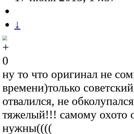
↓
0
ну то что оригинал не со
времени)только советский 
отвалился, не обколупалс
тяжелый!!! самому охото 
нужны((((