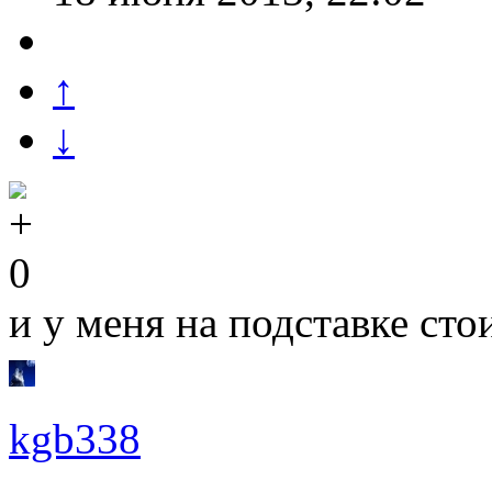
↑
↓
0
и у меня на подставке сто
kgb338