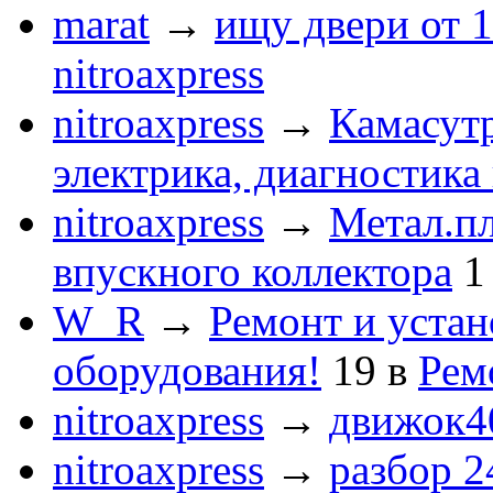
marat
→
ищу двери от 1
nitroaxpress
nitroaxpress
→
Камасут
электрика, диагностика
nitroaxpress
→
Метал.пл
впускного коллектора
1
W_R
→
Ремонт и устан
оборудования!
19
в
Рем
nitroaxpress
→
движок4
nitroaxpress
→
разбор 2