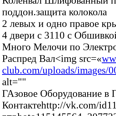
Коленвал Шлифованный п
поддон.защита колокола
2 левых и одно правое кр
4 двери с 3110 с Обшивк
Много Мелочи по Электро
Распред Вал<img src=«
ww
club.com/uploads/images/0
alt=""
ГАзовое Оборудование в 
Контактеhttp://vk.com/id