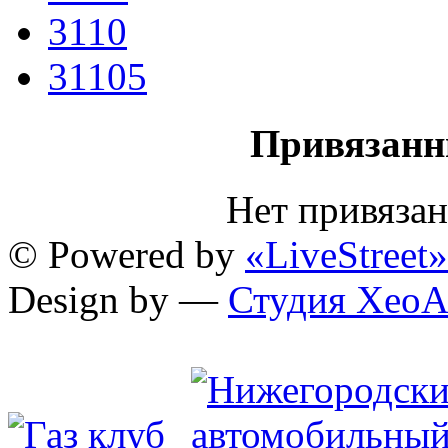
3110
31105
Привязанн
Нет привяза
© Powered by
«LiveStreet»
Design by —
Студия XeoA