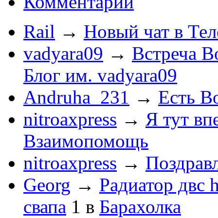
Комментарии
Rail
→
Новый чат в Тел
vadyara09
→
Встреча В
Блог им. vadyara09
Andruha_231
→
Есть Во
nitroaxpress
→
Я тут впе
Взаимопомощь
nitroaxpress
→
Поздравл
Georg
→
Радиатор двс 
свапа
1
в
Барахолка