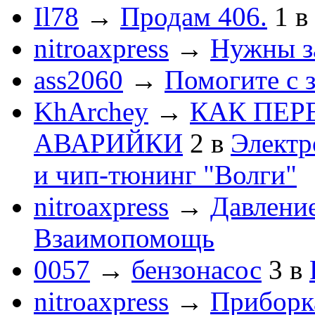
Il78
→
Продам 406.
1
в
nitroaxpress
→
Нужны з
ass2060
→
Помогите с 
KhArchey
→
КАК ПЕР
АВАРИЙКИ
2
в
Электр
и чип-тюнинг "Волги"
nitroaxpress
→
Давление
Взаимопомощь
0057
→
бензонасос
3
в
nitroaxpress
→
Приборка