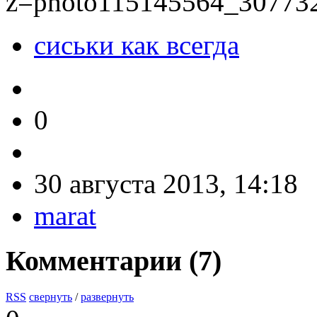
z=photo115145564_30773
сиськи как всегда
0
30 августа 2013, 14:18
marat
Комментарии (
7
)
RSS
свернуть
/
развернуть