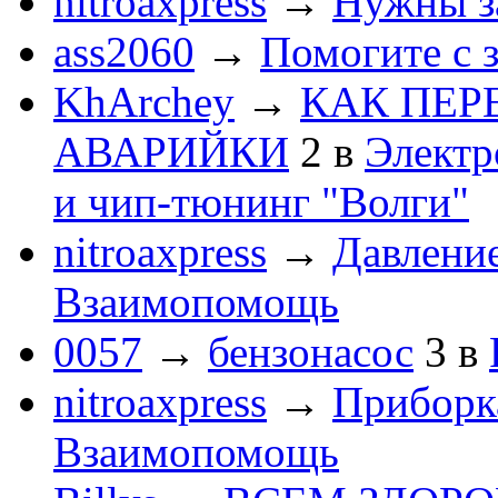
nitroaxpress
→
Нужны з
ass2060
→
Помогите с 
KhArchey
→
КАК ПЕР
АВАРИЙКИ
2
в
Электр
и чип-тюнинг "Волги"
nitroaxpress
→
Давление
Взаимопомощь
0057
→
бензонасос
3
в
nitroaxpress
→
Приборка
Взаимопомощь