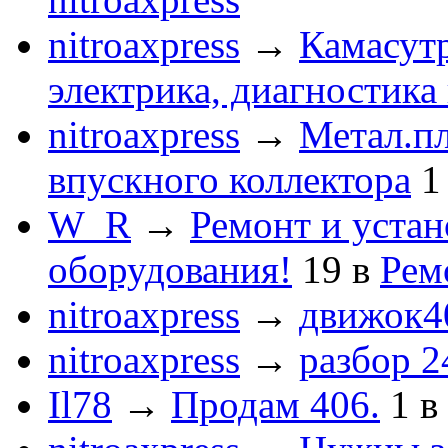
nitroaxpress
→
Камасут
электрика, диагностика
nitroaxpress
→
Метал.пл
впускного коллектора
1
W_R
→
Ремонт и устан
оборудования!
19
в
Рем
nitroaxpress
→
движок4
nitroaxpress
→
разбор 2
Il78
→
Продам 406.
1
в