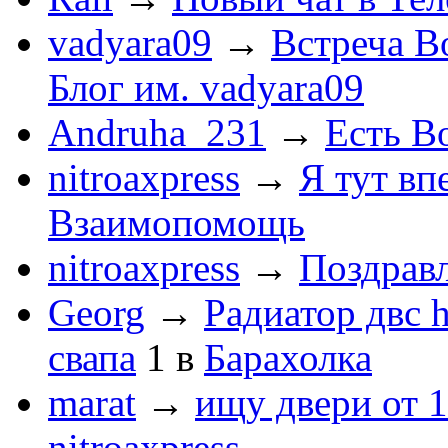
vadyara09
→
Встреча В
Блог им. vadyara09
Andruha_231
→
Есть Во
nitroaxpress
→
Я тут впе
Взаимопомощь
nitroaxpress
→
Поздравл
Georg
→
Радиатор двс 
свапа
1
в
Барахолка
marat
→
ищу двери от 1
nitroaxpress