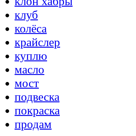
клон хабры
клуб
колёса
крайслер
куплю
масло
мост
подвеска
покраска
продам