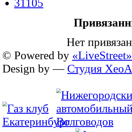
31105
Привязанн
Нет привяза
© Powered by
«LiveStreet»
Design by —
Студия XeoA