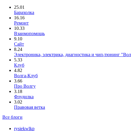
25.01
Барахолка
16.16
Ремонт
10.33
Взаимопомощь
9.10
Сайт
8.24
Электроника, электрика, диагностика и чип-тюнинг "Во
5.33
Клуб
4.82
Волга-Клуб
3.66
Про Волгу
3.18
Флудилка
3.02
Правовая ветка
Все блоги
rysiekwlkp