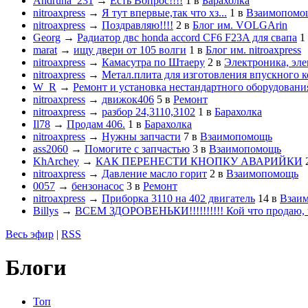
Andruha_231
→
Есть Вопрос!!!!
1
в
Барахолка
nitroaxpress
→
Я тут впервые,так что хз...
1
в
Взаимопомо
nitroaxpress
→
Поздравляю!!!!
2
в
Блог им. VOLGArin
Georg
→
Радиатор двс honda accord CF6 F23A для свапа
1
marat
→
ищу двери от 105 волги
1
в
Блог им. nitroaxpress
nitroaxpress
→
Камасутра по Штаеру
2
в
Электроника, эле
nitroaxpress
→
Метал.плита для изготовления впускного к
W_R
→
Ремонт и установка нестандартного оборудовани
nitroaxpress
→
движок406
5
в
Ремонт
nitroaxpress
→
разбор 24,3110,3102
1
в
Барахолка
Il78
→
Продам 406.
1
в
Барахолка
nitroaxpress
→
Нужны запчасти
7
в
Взаимопомощь
ass2060
→
Помогите с запчастью
3
в
Взаимопомощь
KhArchey
→
КАК ПЕРЕНЕСТИ КНОПКУ АВАРИЙКИ
nitroaxpress
→
Давление масло горит
2
в
Взаимопомощь
0057
→
бензонасос
3
в
Ремонт
nitroaxpress
→
Приборка 3110 на 402 двигатель
14
в
Взаи
Billys
→
ВСЕМ ЗДОРОВЕНЬКИ!!!!!!!!!! Кой что продаю, ч
Весь эфир
|
RSS
Блоги
Топ