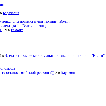
щь
в
Барахолка
ктрика, диагностика и чип-тюнинг "Волги"
оллектора
1
в
Взаимопомощь
я!
19
в
Ремонт
2
в
Электроника, электрика, диагностика и чип-тюнинг "Волги"
мопомощь
то осталось от былой роскоши)))
3
в
Барахолка