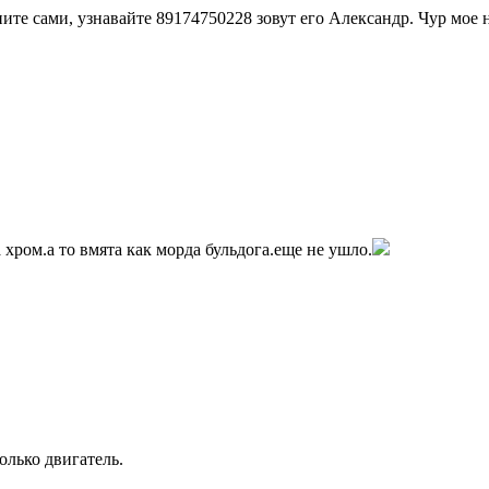
оните сами, узнавайте 89174750228 зовут его Александр. Чур мое н
хром.а то вмята как морда бульдога.еще не ушло.
олько двигатель.