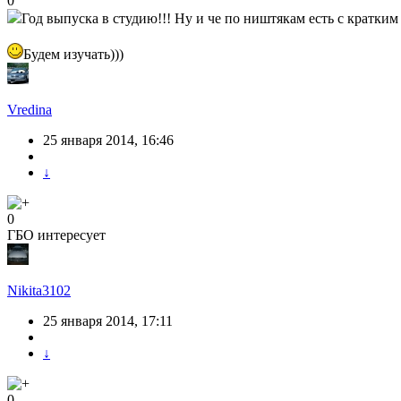
0
Год выпуска в студию!!! Ну и че по ништякам есть с кратки
Будем изучать)))
Vredina
25 января 2014, 16:46
↓
0
ГБО интересует
Nikita3102
25 января 2014, 17:11
↓
0