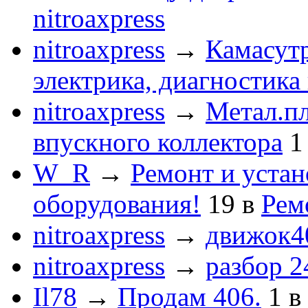
nitroaxpress
nitroaxpress
→
Камасут
электрика, диагностика
nitroaxpress
→
Метал.пл
впускного коллектора
1
W_R
→
Ремонт и устан
оборудования!
19
в
Рем
nitroaxpress
→
движок4
nitroaxpress
→
разбор 2
Il78
→
Продам 406.
1
в