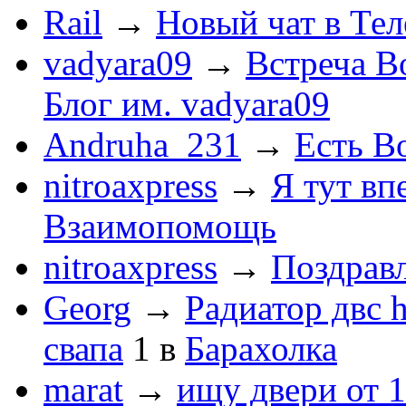
Rail
→
Новый чат в Тел
vadyara09
→
Встреча В
Блог им. vadyara09
Andruha_231
→
Есть Во
nitroaxpress
→
Я тут впе
Взаимопомощь
nitroaxpress
→
Поздравл
Georg
→
Радиатор двс 
свапа
1
в
Барахолка
marat
→
ищу двери от 1