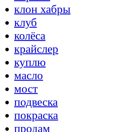
клон хабры
клуб
колёса
крайслер
куплю
масло
мост
подвеска
покраска
продам