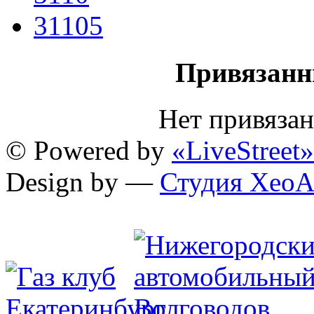
31105
Привязанн
Нет привяза
© Powered by
«LiveStreet»
Design by —
Студия XeoA