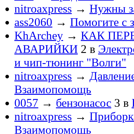
nitroaxpress
→
Нужны з
ass2060
→
Помогите с 
KhArchey
→
КАК ПЕР
АВАРИЙКИ
2
в
Электр
и чип-тюнинг "Волги"
nitroaxpress
→
Давление
Взаимопомощь
0057
→
бензонасос
3
в
nitroaxpress
→
Приборка
Взаимопомощь