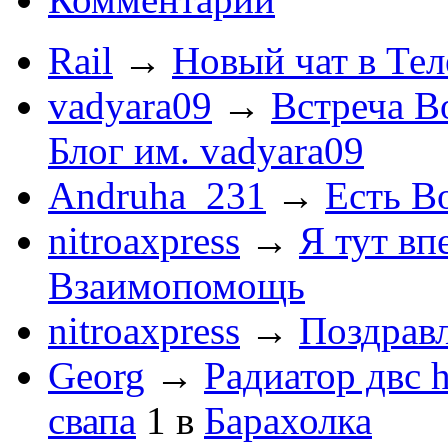
Rail
→
Новый чат в Тел
vadyara09
→
Встреча В
Блог им. vadyara09
Andruha_231
→
Есть Во
nitroaxpress
→
Я тут впе
Взаимопомощь
nitroaxpress
→
Поздравл
Georg
→
Радиатор двс 
свапа
1
в
Барахолка