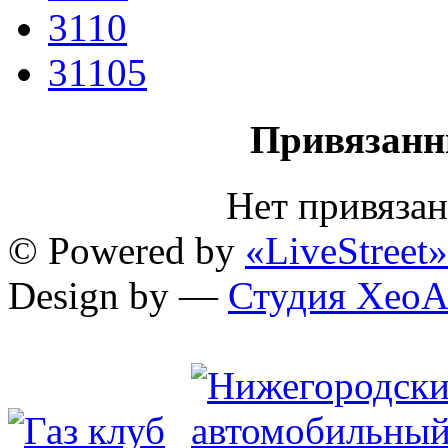
3110
31105
Привязанн
Нет привяза
© Powered by
«LiveStreet»
Design by —
Студия XeoA