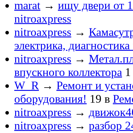
marat
→
ищу двери от 1
nitroaxpress
nitroaxpress
→
Камасут
электрика, диагностика
nitroaxpress
→
Метал.пл
впускного коллектора
1
W_R
→
Ремонт и устан
оборудования!
19
в
Рем
nitroaxpress
→
движок4
nitroaxpress
→
разбор 2