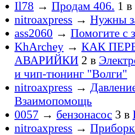
Il78
→
Продам 406.
1
в
nitroaxpress
→
Нужны з
ass2060
→
Помогите с 
KhArchey
→
КАК ПЕР
АВАРИЙКИ
2
в
Электр
и чип-тюнинг "Волги"
nitroaxpress
→
Давление
Взаимопомощь
0057
→
бензонасос
3
в
nitroaxpress
→
Приборка