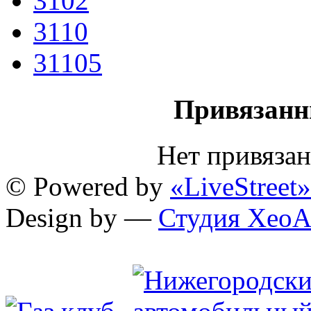
3102
3110
31105
Привязанн
Нет привяза
© Powered by
«LiveStreet»
Design by —
Студия XeoA