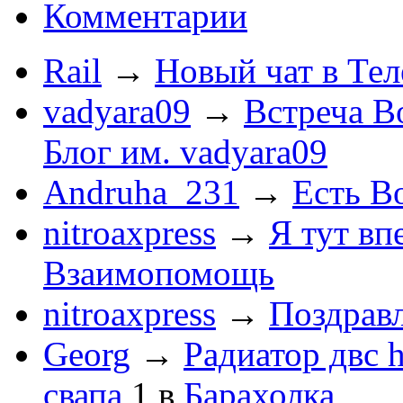
Комментарии
Rail
→
Новый чат в Тел
vadyara09
→
Встреча В
Блог им. vadyara09
Andruha_231
→
Есть Во
nitroaxpress
→
Я тут впе
Взаимопомощь
nitroaxpress
→
Поздравл
Georg
→
Радиатор двс 
свапа
1
в
Барахолка