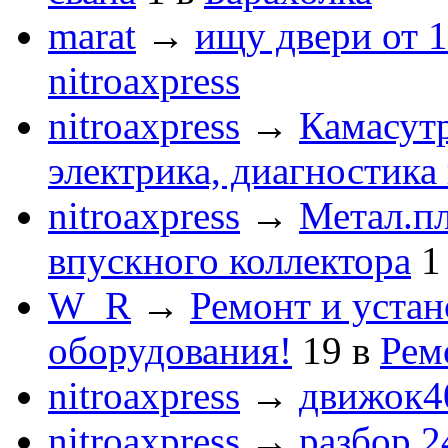
marat
→
ищу двери от 1
nitroaxpress
nitroaxpress
→
Камасут
электрика, диагностика
nitroaxpress
→
Метал.пл
впускного коллектора
1
W_R
→
Ремонт и устан
оборудования!
19
в
Рем
nitroaxpress
→
движок4
nitroaxpress
→
разбор 2