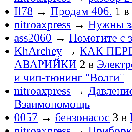
Il78
→
Продам 406.
1
в
nitroaxpress
→
Нужны з
ass2060
→
Помогите с 
KhArchey
→
КАК ПЕР
АВАРИЙКИ
2
в
Электр
и чип-тюнинг "Волги"
nitroaxpress
→
Давление
Взаимопомощь
0057
→
бензонасос
3
в
nitroaxpress
→
Приборка