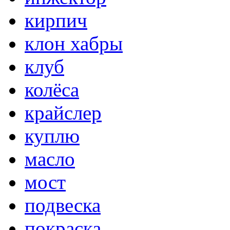
кирпич
клон хабры
клуб
колёса
крайслер
куплю
масло
мост
подвеска
покраска