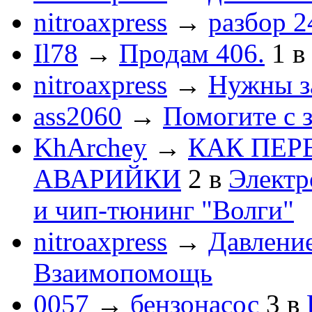
nitroaxpress
→
разбор 2
Il78
→
Продам 406.
1
в
nitroaxpress
→
Нужны з
ass2060
→
Помогите с 
KhArchey
→
КАК ПЕР
АВАРИЙКИ
2
в
Электр
и чип-тюнинг "Волги"
nitroaxpress
→
Давление
Взаимопомощь
0057
→
бензонасос
3
в