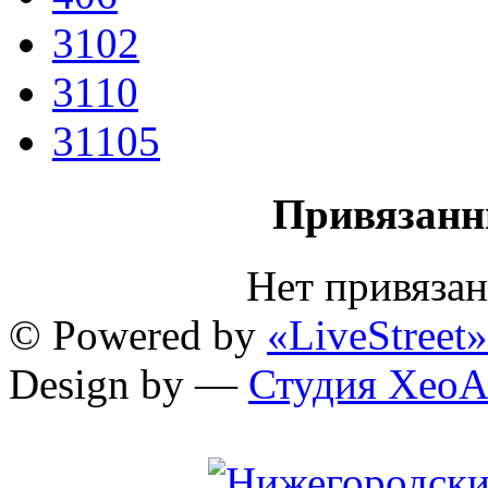
3102
3110
31105
Привязанн
Нет привяза
© Powered by
«LiveStreet»
Design by —
Студия XeoA