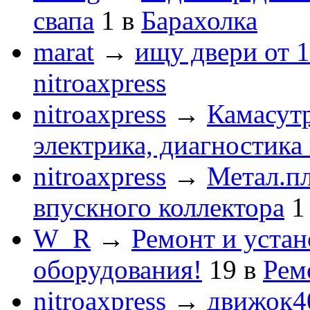
свапа
1
в
Барахолка
marat
→
ищу двери от 1
nitroaxpress
nitroaxpress
→
Камасут
электрика, диагностика
nitroaxpress
→
Метал.пл
впускного коллектора
1
W_R
→
Ремонт и устан
оборудования!
19
в
Рем
nitroaxpress
→
движок4