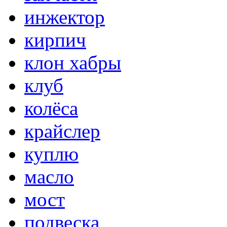
инжектор
кирпич
клон хабры
клуб
колёса
крайслер
куплю
масло
мост
подвеска