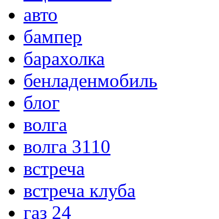
авто
бампер
барахолка
бенладенмобиль
блог
волга
волга 3110
встреча
встреча клуба
газ 24