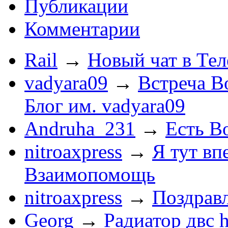
Публикации
Комментарии
Rail
→
Новый чат в Тел
vadyara09
→
Встреча В
Блог им. vadyara09
Andruha_231
→
Есть Во
nitroaxpress
→
Я тут впе
Взаимопомощь
nitroaxpress
→
Поздравл
Georg
→
Радиатор двс 