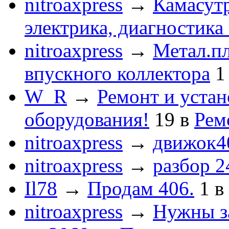
nitroaxpress
→
Камасут
электрика, диагностика
nitroaxpress
→
Метал.пл
впускного коллектора
1
W_R
→
Ремонт и устан
оборудования!
19
в
Рем
nitroaxpress
→
движок4
nitroaxpress
→
разбор 2
Il78
→
Продам 406.
1
в
nitroaxpress
→
Нужны з