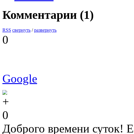
Комментарии (
1
)
RSS
свернуть
/
развернуть
0
Google
0
Доброго врeмeни суток! Е