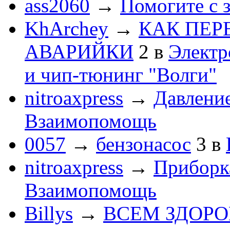
ass2060
→
Помогите с 
KhArchey
→
КАК ПЕР
АВАРИЙКИ
2
в
Электр
и чип-тюнинг "Волги"
nitroaxpress
→
Давление
Взаимопомощь
0057
→
бензонасос
3
в
nitroaxpress
→
Приборка
Взаимопомощь
Billys
→
ВСЕМ ЗДОРОВЕ