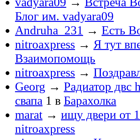
vadyara09
→
Встреча В
Блог им. vadyara09
Andruha_231
→
Есть Во
nitroaxpress
→
Я тут впе
Взаимопомощь
nitroaxpress
→
Поздравл
Georg
→
Радиатор двс 
свапа
1
в
Барахолка
marat
→
ищу двери от 1
nitroaxpress