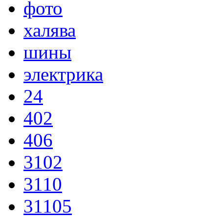
фото
халява
шины
электрика
24
402
406
3102
3110
31105