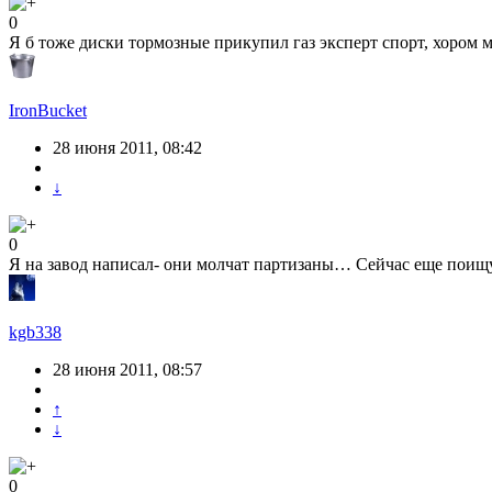
0
Я б тоже диски тормозные прикупил газ эксперт спорт, хором мо
IronBucket
28 июня 2011, 08:42
↓
0
Я на завод написал- они молчат партизаны… Сейчас еще пои
kgb338
28 июня 2011, 08:57
↑
↓
0