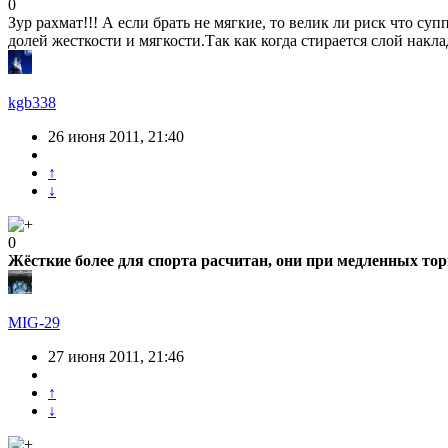
0
Зур рахмат!!! А если брать не мягкие, то велик ли риск что су
долей жесткости и мягкости.Так как когда стирается слой накл
kgb338
26 июня 2011, 21:40
↑
↓
0
Жёсткие более для спорта расчитан, они при медленных тор
MIG-29
27 июня 2011, 21:46
↑
↓