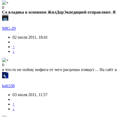
0
Со владика в основном ЖилДорЭкпедицией отправляют. Я 4 к
MIG-29
02 июля 2011, 18:41
↑
↓
0
я что-то не пойму нифига от чего расценки пляшут… На сайт 
kgb338
03 июля 2011, 11:57
↑
↓