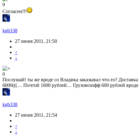
0
Согласен!!!
kgb338
27 июня 2011, 21:50
↑
↓
0
Послушай! ты же вроде со Владика заказывал что-то? Доставк
6000(((… Почтой 1600 рублей… Грузовозофф 600 рублей вроде
kgb338
27 июня 2011, 21:54
↑
↓