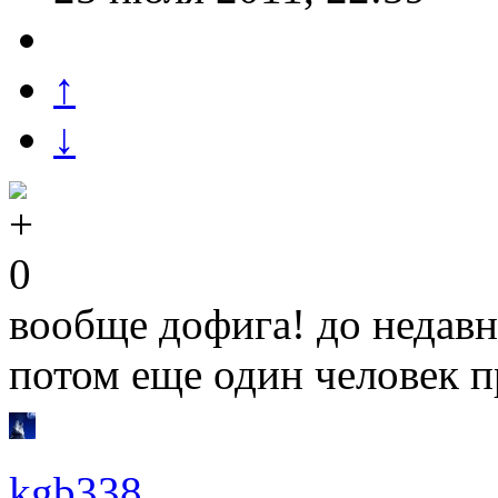
↑
↓
0
вообще дофига! до недавн
потом еще один человек п
kgb338