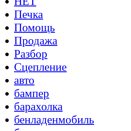
НЕТ
Печка
Помощь
Продажа
Разбор
Сцепление
авто
бампер
барахолка
бенладенмобиль