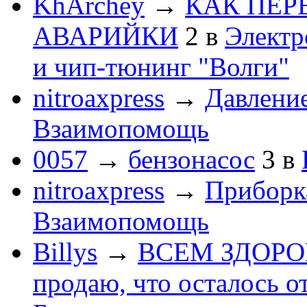
KhArchey
→
КАК ПЕР
АВАРИЙКИ
2
в
Электр
и чип-тюнинг "Волги"
nitroaxpress
→
Давление
Взаимопомощь
0057
→
бензонасос
3
в
nitroaxpress
→
Приборка
Взаимопомощь
Billys
→
ВСЕМ ЗДОРОВЕ
продаю, что осталось о