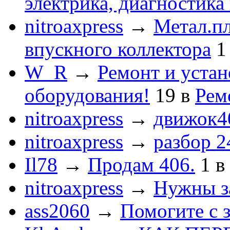
электрика, диагностика
nitroaxpress
→
Метал.пл
впускного коллектора
1
W_R
→
Ремонт и устан
оборудования!
19
в
Рем
nitroaxpress
→
движок4
nitroaxpress
→
разбор 2
Il78
→
Продам 406.
1
в
nitroaxpress
→
Нужны з
ass2060
→
Помогите с 