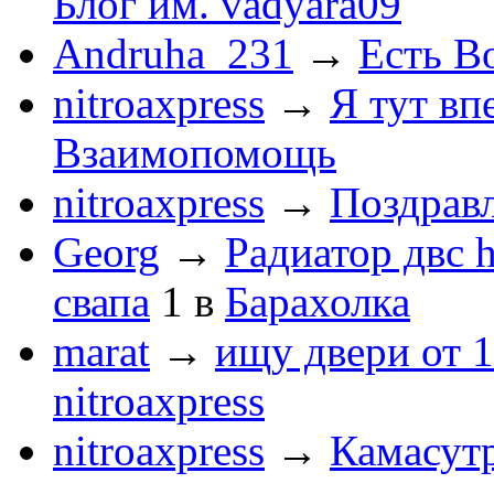
Блог им. vadyara09
Andruha_231
→
Есть Во
nitroaxpress
→
Я тут впе
Взаимопомощь
nitroaxpress
→
Поздравл
Georg
→
Радиатор двс 
свапа
1
в
Барахолка
marat
→
ищу двери от 1
nitroaxpress
nitroaxpress
→
Камасут