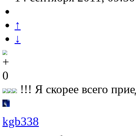
↑
↓
0
!!! Я скорее всего прие
kgb338