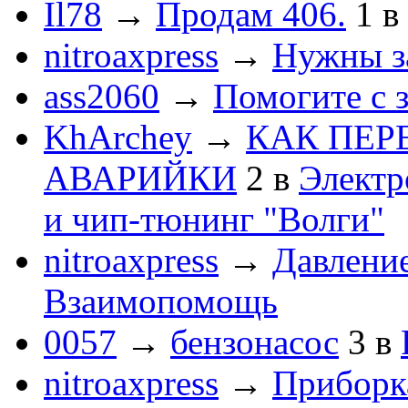
Il78
→
Продам 406.
1
в
nitroaxpress
→
Нужны з
ass2060
→
Помогите с 
KhArchey
→
КАК ПЕР
АВАРИЙКИ
2
в
Электр
и чип-тюнинг "Волги"
nitroaxpress
→
Давление
Взаимопомощь
0057
→
бензонасос
3
в
nitroaxpress
→
Приборка