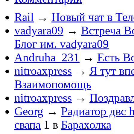
Rail
→
Новый чат в Тел
vadyara09
→
Встреча В
Блог им. vadyara09
Andruha_231
→
Есть Во
nitroaxpress
→
Я тут впе
Взаимопомощь
nitroaxpress
→
Поздравл
Georg
→
Радиатор двс 
свапа
1
в
Барахолка