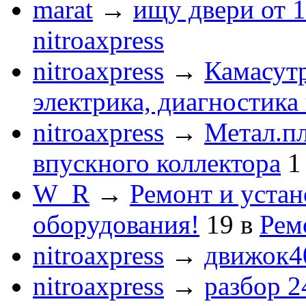
marat
→
ищу двери от 1
nitroaxpress
nitroaxpress
→
Камасут
электрика, диагностика
nitroaxpress
→
Метал.пл
впускного коллектора
1
W_R
→
Ремонт и устан
оборудования!
19
в
Рем
nitroaxpress
→
движок4
nitroaxpress
→
разбор 2