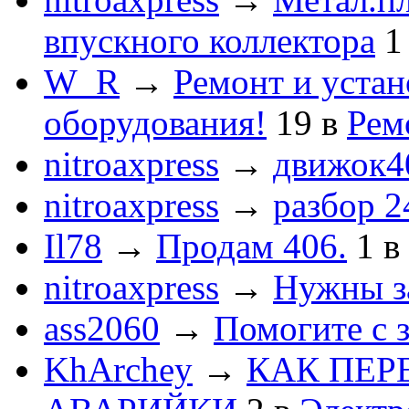
впускного коллектора
1
W_R
→
Ремонт и устан
оборудования!
19
в
Рем
nitroaxpress
→
движок4
nitroaxpress
→
разбор 2
Il78
→
Продам 406.
1
в
nitroaxpress
→
Нужны з
ass2060
→
Помогите с 
KhArchey
→
КАК ПЕР