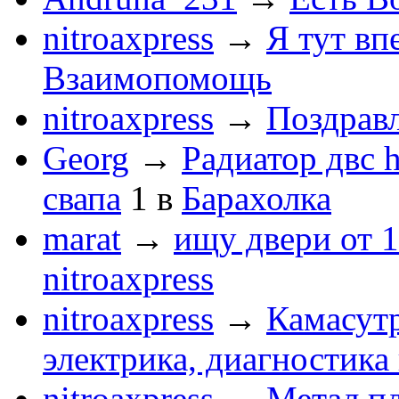
nitroaxpress
→
Я тут впе
Взаимопомощь
nitroaxpress
→
Поздравл
Georg
→
Радиатор двс 
свапа
1
в
Барахолка
marat
→
ищу двери от 1
nitroaxpress
nitroaxpress
→
Камасут
электрика, диагностика
nitroaxpress
→
Метал.пл