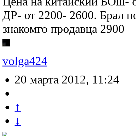
Цена на китайский БОш- о
ДР- от 2200- 2600. Брал п
знакомго продавца 2900
volga424
20 марта 2012, 11:24
↑
↓