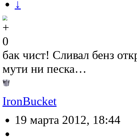
↓
0
бак чист! Сливал бенз от
мути ни песка…
IronBucket
19 марта 2012, 18:44