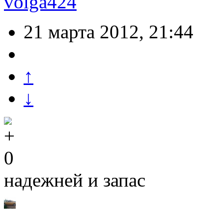
volga424
21 марта 2012, 21:44
↑
↓
0
надежней и запас