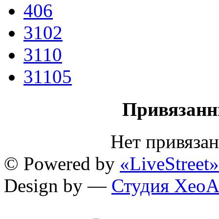
406
3102
3110
31105
Привязанн
Нет привяза
© Powered by
«LiveStreet»
Design by —
Студия XeoA