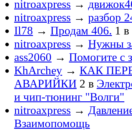
nitroaxpress
→
движок4
nitroaxpress
→
разбор 2
Il78
→
Продам 406.
1
в
nitroaxpress
→
Нужны з
ass2060
→
Помогите с 
KhArchey
→
КАК ПЕР
АВАРИЙКИ
2
в
Электр
и чип-тюнинг "Волги"
nitroaxpress
→
Давление
Взаимопомощь