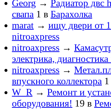
Georg
→
Радиатор двс 
свапа
1
в
Барахолка
marat
→
ищу двери от 1
nitroaxpress
nitroaxpress
→
Камасут
электрика, диагностика
nitroaxpress
→
Метал.пл
впускного коллектора
1
W_R
→
Ремонт и устан
оборудования!
19
в
Рем