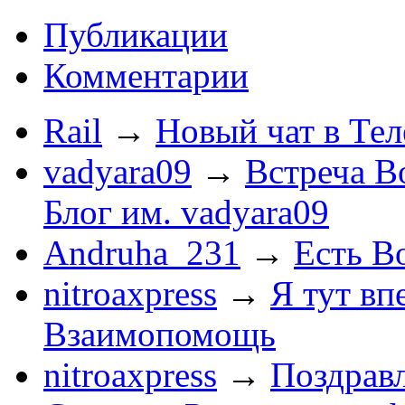
Публикации
Комментарии
Rail
→
Новый чат в Тел
vadyara09
→
Встреча В
Блог им. vadyara09
Andruha_231
→
Есть Во
nitroaxpress
→
Я тут впе
Взаимопомощь
nitroaxpress
→
Поздравл