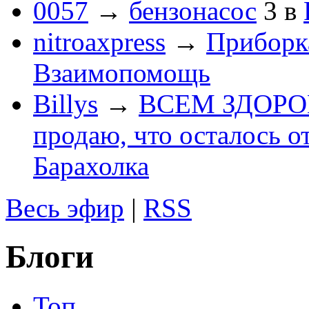
0057
→
бензонасос
3
в
nitroaxpress
→
Приборка
Взаимопомощь
Billys
→
ВСЕМ ЗДОРОВЕ
продаю, что осталось о
Барахолка
Весь эфир
|
RSS
Блоги
Топ