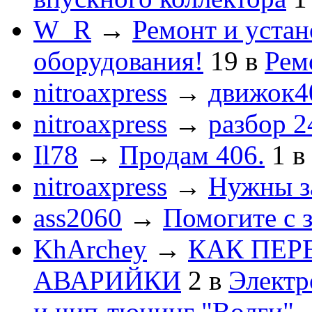
W_R
→
Ремонт и устан
оборудования!
19
в
Рем
nitroaxpress
→
движок4
nitroaxpress
→
разбор 2
Il78
→
Продам 406.
1
в
nitroaxpress
→
Нужны з
ass2060
→
Помогите с 
KhArchey
→
КАК ПЕР
АВАРИЙКИ
2
в
Электр
и чип-тюнинг "Волги"