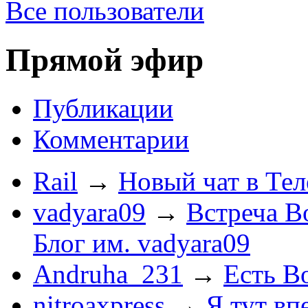
Все пользователи
Прямой эфир
Публикации
Комментарии
Rail
→
Новый чат в Тел
vadyara09
→
Встреча В
Блог им. vadyara09
Andruha_231
→
Есть Во
nitroaxpress
→
Я тут впе