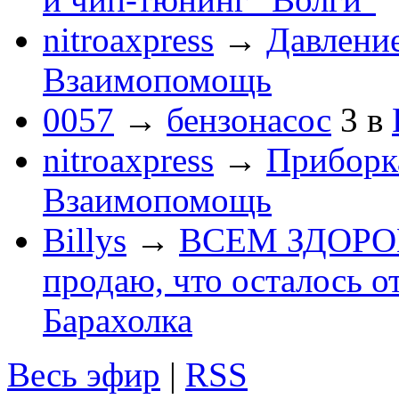
nitroaxpress
→
Давление
Взаимопомощь
0057
→
бензонасос
3
в
nitroaxpress
→
Приборка
Взаимопомощь
Billys
→
ВСЕМ ЗДОРОВЕ
продаю, что осталось о
Барахолка
Весь эфир
|
RSS