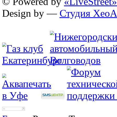
© Powered by
«LiveStreet»
Design by —
Студия XeoA