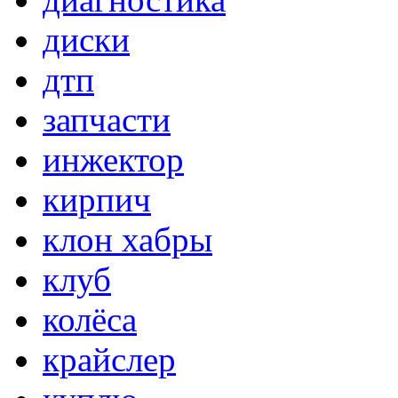
диски
дтп
запчасти
инжектор
кирпич
клон хабры
клуб
колёса
крайслер