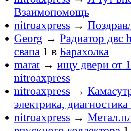
Взаимопомощь
nitroaxpress
→
Поздравл
Georg
→
Радиатор двс 
свапа
1
в
Барахолка
marat
→
ищу двери от 1
nitroaxpress
nitroaxpress
→
Камасут
электрика, диагностика
nitroaxpress
→
Метал.пл
впускного коллектора
1